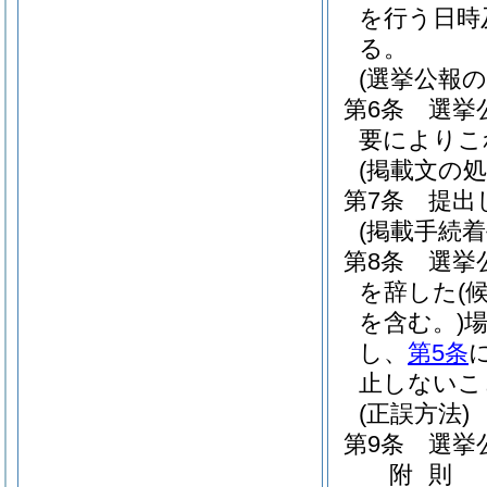
を行う日時
る。
(選挙公報の
第6条
選挙
要によりこ
(掲載文の処
第7条
提出
(掲載手続
第8条
選挙
を辞した
(
を含む。)
し、
第5条
止しないこ
(正誤方法)
第9条
選挙
附
則