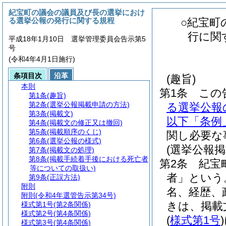
紀宝町の議会の議員及び長の選挙におけ
る選挙公報の発行に関する規程
○紀宝町
行に関
平成18年1月10日 選挙管理委員会告示第5
号
(令和4年4月1日施行)
条項目次
沿革
(趣旨)
本則
第1条
この
第1条
(趣旨)
第2条
(選挙公報掲載申請の方法)
る選挙公報
第3条
(掲載文)
以下「条例
第4条
(掲載文の修正又は撤回)
第5条
(掲載順序のくじ)
関し必要な
第6条
(選挙公報の様式)
(選挙公報
第7条
(掲載文の処理)
第8条
(掲載手続着手後における死亡者
第2条
紀宝
等についての取扱い)
者」という
第9条
(正誤方法)
附則
名、経歴、
附則
(令和4年選管告示第34号)
きは、掲載
様式第1号
(第2条関係)
様式第2号
(第4条関係)
(
様式第1号
)
様式第3号
(第4条関係)