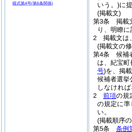
様式第4号
(第6条関係)
いう。)
に
(掲載文)
第3条
掲載
り、明瞭に
2
掲載文は
(掲載文の修
第4条
候補
は、紀宝町
号
)
を、掲
候補者選挙
しなければ
2
前項
の規
の規定に準
い。
(掲載順序の
第5条
条例