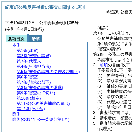
紀宝町公務災害補償の審査に関する規則
○紀宝町公務
平成19年3月2日 公平委員会規則第5号
(趣旨)
(令和4年4月1日施行)
第1条
この規則は
公務災害補償に関
条項目次
沿革
第2項の規定によ
本則
(審査の請求)
第1条
(趣旨)
第2条
公務上の災
第2条
(審査の請求)
の請求をしようと
第3条
(代理人)
2
前項
の書面
(以下
第4条
(事務担当者)
平委員会
(以下「
第5条
(審査の請求の受理及び却下)
(1)
災害を受けた
第6条
(審査)
(2)
請求者が災害
第7条
(請求の却下)
(3)
補償の実施に
第8条
(審査の請求の承継)
(4)
実施機関の補
第9条
(審査の打切り)
(5)
請求の要旨
第10条
(裁定)
(6)
代理人の選任
第11条
(公務災害補償の届出)
(7)
請求の年月日
第12条
(その他)
3
審査請求書には
附則
4
請求者は、審査
附則
(令和4年公平委規則第1号)
5
審査請求書の記
(代理人)