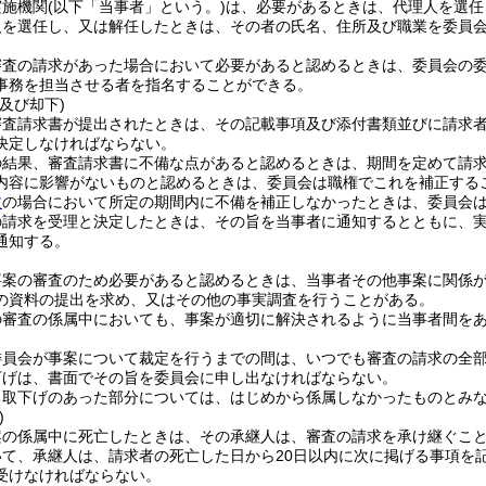
実施機関
(以下「当事者」という。)
は、必要があるときは、代理人を選任
人を選任し、又は解任したときは、その者の氏名、住所及び職業を委員
審査の請求があった場合において必要があると認めるときは、委員会の
事務を担当させる者を指名することができる。
及び却下)
審査請求書が提出されたときは、その記載事項及び添付書類並びに請求
決定しなければならない。
の結果、審査請求書に不備な点があると認めるときは、期間を定めて請
内容に影響がないものと認めるときは、委員会は職権でこれを補正する
文
の場合において所定の期間内に不備を補正しなかったときは、委員会
の請求を受理と決定したときは、その旨を当事者に通知するとともに、
通知する。
事案の審査のため必要があると認めるときは、当事者その他事案に関係
の資料の提出を求め、又はその他の事実調査を行うことがある。
の審査の係属中においても、事案が適切に解決されるように当事者間を
委員会が事案について裁定を行うまでの間は、いつでも審査の請求の全
下げは、書面でその旨を委員会に申し出なければならない。
ち取下げのあった部分については、はじめから係属しなかったものとみ
)
案の係属中に死亡したときは、その承継人は、審査の請求を承け継ぐこ
いて、承継人は、請求者の死亡した日から20日以内に次に掲げる事項を
受けなければならない。