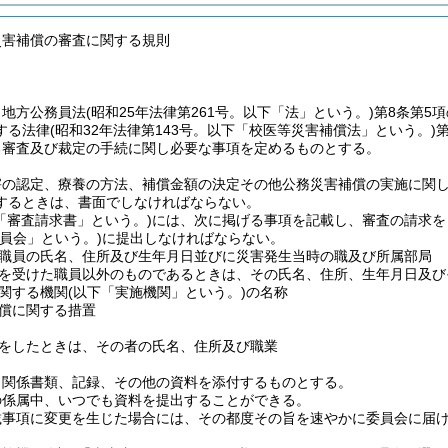
災害補償の審査に関する規則
、地方公務員法
(昭和25年法律第261号。以下「法」という。)
第8条第5
する法律
(昭和32年法律第143号。以下「校医等災害補償法」という。)
る審査及び裁定の手続に関し必要な事項を定めるものとする。
害の認定、療養の方法、補償金額の決定その他公務災害補償の実施に関し
するときは、書面でしなければならない。
「審査請求書」という。)
には、次に掲げる事項を記載し、審査の請求を
委員会」という。)
に提出しなければならない。
職員の氏名、住所及び生年月日並びに災害発生当時の職及び所属部局
を受けた職員以外のものであるときは、その氏名、住所、生年月日及び
関する機関
(以下「実施機関」という。)
の名称
償に関する措置
をしたときは、その者の氏名、住所及び職業
、関係書類、記録、その他の資料を添付するものとする。
の係属中、いつでも資料を提出することができる。
載事項に変更を生じた場合には、その都度その旨を速やかに委員会に届