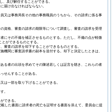
し、及び解任することができる。
会に届け出なければならない。
委員又は事務局長その他の事務職員のうちから、その請求に係る事
者の資格、審査の請求の期限等について調査し、審査の請求を受理
求者にその不備を補正させるものとする。
ただし、不備の点が軽微
ことができるものとする。
は、審査の請求を却下することができるものとする。
実施機関に審査請求書の副本を送付する。
却下と決定したときは、
がある者の出頭を求めてその陳述若しくは証言を聴き、これらの者
あっせんすることがある。
部又は一部を取り下げることができる。
なす。
とができる。
記載した書面に請求者の死亡を証明する書面を添えて、委員会に提