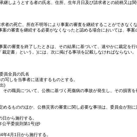
承継しようとする者の氏名、住所、生年月日及び請求者との続柄又は関
請求者の死亡、所在不明等により事案の審査を継続することができなく
事案の審査を継続する必要がなくなったと認める場合においては、事案
事案の審査を終了したときは、その結果に基づいて、速やかに裁定を行
「裁定書」という。)
には、次に掲げる事項を記載しなければならない。
委員全員の氏名
書の写しを当事者に送達するものとする。
出)
、その職員について、公務に基づく死傷病の事故が発生し、その損害を
定めるもののほか、公務災害の審査に関し必要な事項は、委員会が別に
の日から施行する。
年
公平委規則第1号)
抄
4年4月1日から施行する。