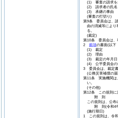
(1)
審査の請求を
(2)
請求者の氏名
(3)
承継の事由
(審査の打切り)
第9条
委員会は、
由の消滅等により
る。
(裁定)
第10条
委員会は、
2
前項
の書面
(以下
(1)
裁定
(2)
理由
(3)
裁定の年月日
(4)
公平委員会の
3
委員会は、裁定
(公務災害補償の届
第11条
実施機関は
い。
(その他)
第12条
この規則に
附
則
この規則は、公布
附
則
(令和4
(施行期日)
1
この規則は、令和