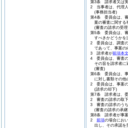
第3条
請求者又は
2
当事者は、代理
(事務担当者)
第4条
委員会は、
案の審査に関する
(審査の請求の受理
第5条
委員会は、
すべきかどうかを
2
委員会は、調査
であって、事案の
3
請求者が
前項本
4
委員会は、審査
その旨を請求者に
(審査)
第6条
委員会は、
に対し書類その他
2
委員会は、事案
(請求の却下)
第7条
請求者は、
2
審査の請求の取
3
審査の請求のう
(審査の請求の承継
第8条
請求者が事
2
前項
の場合にお
出し、その承認を