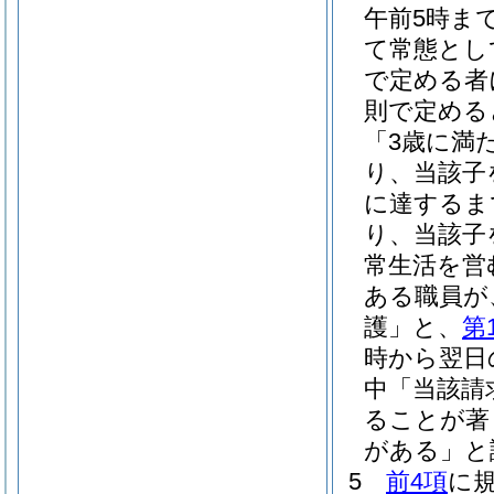
午前5時ま
て常態とし
で定める者
則で定める
「3歳に満
り、当該子
に達するま
り、当該子
常生活を営
ある職員が
護」と、
第
時から翌日
中「当該請
ることが著
がある」と
5
前4項
に