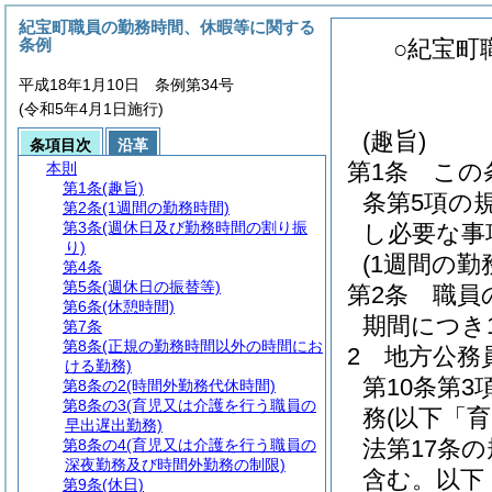
紀宝町職員の勤務時間、休暇等に関する
条例
○紀宝町
平成18年1月10日 条例第34号
(令和5年4月1日施行)
(趣旨)
条項目次
沿革
第1条
この
本則
第1条
(趣旨)
条第5項の
第2条
(1週間の勤務時間)
第3条
(週休日及び勤務時間の割り振
し必要な事
り)
(1週間の勤
第4条
第5条
(週休日の振替等)
第2条
職員
第6条
(休憩時間)
期間につき
第7条
第8条
(正規の勤務時間以外の時間にお
2
地方公務
ける勤務)
第10条第
第8条の2
(時間外勤務代休時間)
第8条の3
(育児又は介護を行う職員の
務
(以下「
早出遅出勤務)
法第17条
第8条の4
(育児又は介護を行う職員の
深夜勤務及び時間外勤務の制限)
含む。以下
第9条
(休日)