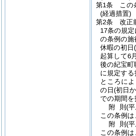
第1条
この
(経過措置)
第2条
改正
17条の規
の条例の施
休暇の初日
起算して6
後の紀宝町
に規定する
ところによ
の日
(初日
での期間を
附
則
(
この条例は
附
則
(
この条例は