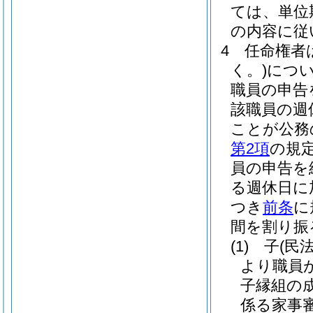
ては、単位
の内容に従
4
任命権者
く。)
につ
職員の申告
該職員の週
ことが公務
第2項
の規
員の申告を
る週休日に
つき
前条
に
間を割り振
(1)
子
(民
より職員
子縁組の
係る家事