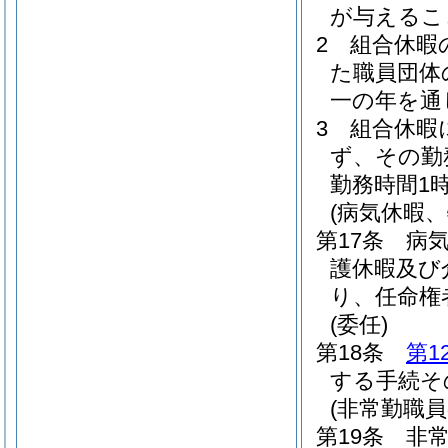
が与えるこ
2
組合休暇
た職員団体
一の年を通
3
組合休暇
ず、その勤
勤務時間1
(病気休暇
第17条
病
護休暇及び
り、任命権
(委任)
第18条
第1
する手続そ
(非常勤職
第19条
非