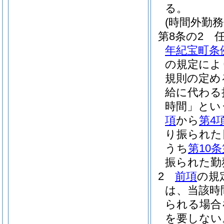
る。
(時間外勤務
第8条の2
年紀宝町条
の規定によ
規則の定め
給に代わる
時間」とい
項
から
第4
り振られた
うち
第10条
振られた勤
2
前項
の規
は、当該時
られる場合
を要しない