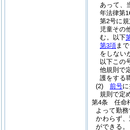
あって、
年法律第16
第2号に
児童その
む。以下
第3項
まで
をしない
以下この
他規則で
護をする
(2)
前号
に
規則で定
第4条
任命
よって勤務
かわらず、
ができる。