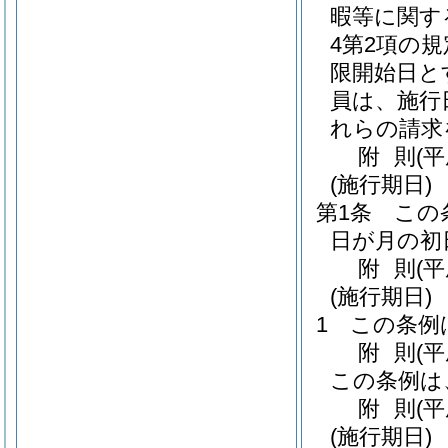
暇等に関す
4第2項の
限開始日と
員は、施行
れらの請求
附
則
(
(施行期日)
第1条
この
日が月の初
附
則
(
(施行期日)
1
この条例
附
則
(
この条例は
附
則
(
(施行期日)