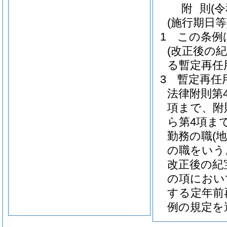
附
則
(
(施行期日等
1
この条例
(改正後の
る暫定再任
3
暫定再任
法律附則第
項まで、附
ら第4項ま
勤務の職
(
の職をいう
改正後の紀
の項におい
する定年前
例の規定を