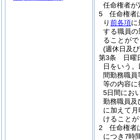
任命権者が
5
任命権者
り
前各項
に
する職員の
ることがで
(週休日及
第3条
日曜
日をいう。
間勤務職員
等の内容に
5日間にお
勤務職員及
に加えて月
けることが
2
任命権者
につき7時