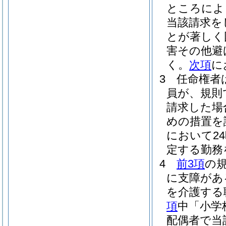
ところによ
当該請求を
とが著しく
害その他避
く。
次項
に
3
任命権者
員が、規則
請求した場
めの措置を
において2
定する勤務
4
前3項
の
に支障があ
を介護する
項
中「小学
配偶者で当