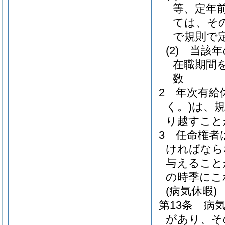
等、定年
ては、そ
で規則で
(2)
当該年
在職期間
数
2
年次有給
く。)
は、
り越すこと
3
任命権者
ければなら
与えること
の時季にこ
(病気休暇)
第13条
病
があり、そ