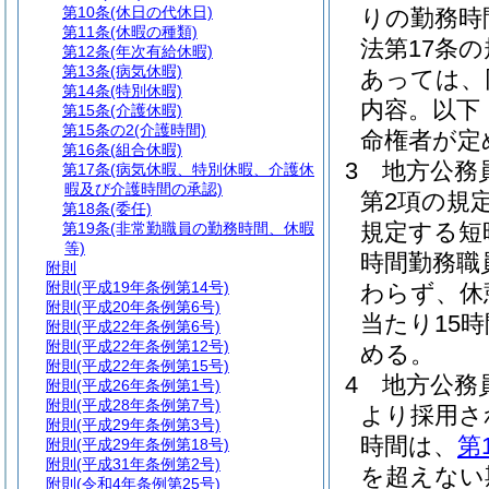
第10条
(休日の代休日)
りの勤務時
第11条
(休暇の種類)
法第17条
第12条
(年次有給休暇)
第13条
(病気休暇)
あっては、
第14条
(特別休暇)
内容。以下
第15条
(介護休暇)
第15条の2
(介護時間)
命権者が定
第16条
(組合休暇)
3
地方公務員
第17条
(病気休暇、特別休暇、介護休
暇及び介護時間の承認)
第2項の規
第18条
(委任)
規定する短
第19条
(非常勤職員の勤務時間、休暇
等)
時間勤務職
附則
附則
(平成19年条例第14号)
わらず、休
附則
(平成20年条例第6号)
当たり15
附則
(平成22年条例第6号)
附則
(平成22年条例第12号)
める。
附則
(平成22年条例第15号)
4
地方公務
附則
(平成26年条例第1号)
附則
(平成28年条例第7号)
より採用さ
附則
(平成29年条例第3号)
時間は、
第
附則
(平成29年条例第18号)
附則
(平成31年条例第2号)
を超えない
附則
(令和4年条例第25号)