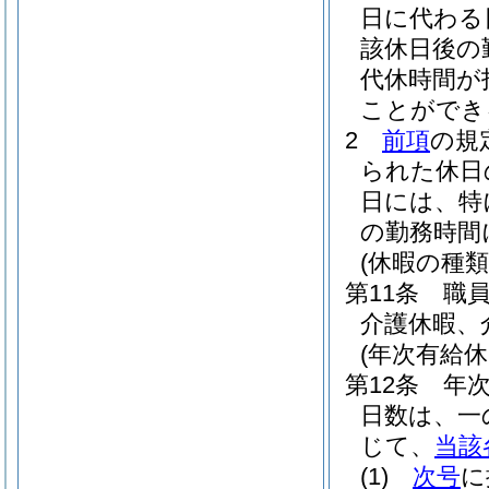
日に代わる
該休日後の
代休時間が
ことができ
2
前項
の規
られた休日
日には、特
の勤務時間
(休暇の種類
第11条
職
介護休暇、
(年次有給休
第12条
年
日数は、一
じて、
当該
(1)
次号
に