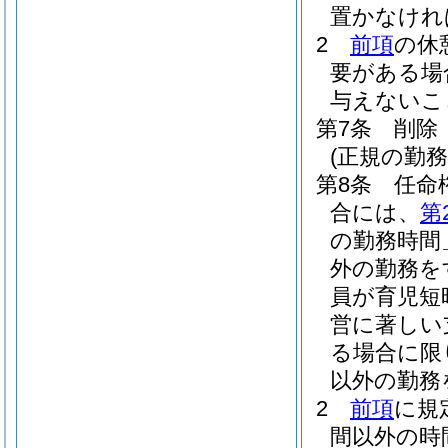
置かなけれ
2
前項
の休
要がある場
与えないこ
第7条
削除
(正規の勤
第8条
任命
合には、
第
の勤務時間
外の勤務を
員が育児短
営に著しい
る場合に限
以外の勤務
2
前項
に規
間以外の時