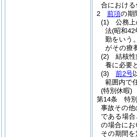
合における
2
前項
の期
(1)
公務上
法
(昭和42
勤をいう。
がその療
(2)
結核性
養に必要
(3)
前2号
範囲内で
(特別休暇)
第14条
特
事故その他
である場合
の場合にお
その期間を