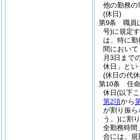
他の勤務の
(休日)
第9条
職員
号)
に規定
は、特に勤
間において
月3日まで
休日」とい
(休日の代休
第10条
任
休日
(以下
第2項
から
が割り振ら
う。)
に割
全勤務時間
合には、規