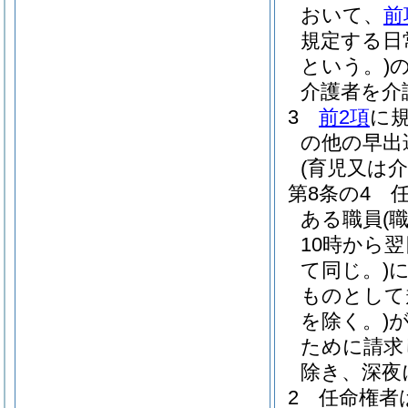
おいて、
前
規定する日
という。)
介護者を介
3
前2項
に
の他の早出
(育児又は
第8条の4
ある職員
(
10時から
て同じ。)
ものとして
を除く。)
ために請求
除き、深夜
2
任命権者