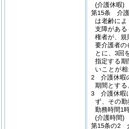
(介護休暇)
第15条
介
は老齢によ
支障がある
権者が、規
要介護者の
とに、3回
指定する期
いことが相
2
介護休暇
期間とする
3
介護休暇
ず、その勤
勤務時間1
(介護時間)
第15条の2