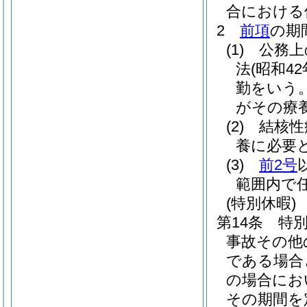
合における
2
前項
の期
(1)
公務上
法
(昭和42
勤をいう。
がその療
(2)
結核性
養に必要
(3)
前2号
範囲内で
(特別休暇)
第14条
特
事故その他
である場合
の場合にお
その期間を