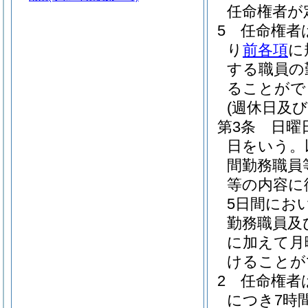
任命権者が
5
任命権者
り
前各項
に
する職員の
ることがで
(週休日及
第3条
日曜
日をいう。
間勤務職員
等の内容に
5日間にお
勤務職員及
に加えて月
けることが
2
任命権者
につき7時