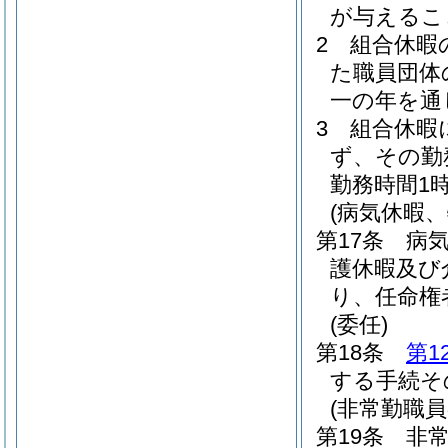
が与えるこ
2
組合休暇
た職員団体
一の年を通
3
組合休暇
ず、その勤
勤務時間1
(病気休暇
第17条
病
護休暇及び
り、任命権
(委任)
第18条
第1
する手続そ
(非常勤職
第19条
非