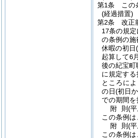
第1条
この
(経過措置)
第2条
改正
17条の規
の条例の施
休暇の初日
起算して6
後の紀宝町
に規定する
ところによ
の日
(初日
での期間を
附
則
(
この条例は
附
則
(
この条例は