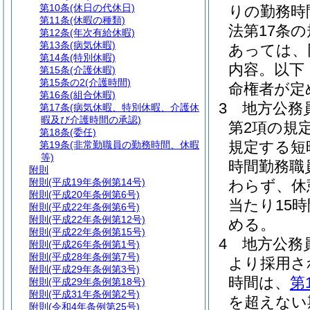
第10条
(休日の代休日)
りの勤務時
第11条
(休暇の種類)
法第17条
第12条
(年次有給休暇)
第13条
(病気休暇)
あっては、
第14条
(特別休暇)
内容。以下
第15条
(介護休暇)
第15条の2
(介護時間)
命権者が定
第16条
(組合休暇)
3
地方公務員
第17条
(病気休暇、特別休暇、介護休
暇及び介護時間の承認)
第2項の規
第18条
(委任)
規定する短
第19条
(非常勤職員の勤務時間、休暇
等)
時間勤務職
附則
附則
(平成19年条例第14号)
わらず、休
附則
(平成20年条例第6号)
当たり15
附則
(平成22年条例第6号)
附則
(平成22年条例第12号)
める。
附則
(平成22年条例第15号)
4
地方公務
附則
(平成26年条例第1号)
附則
(平成28年条例第7号)
より採用さ
附則
(平成29年条例第3号)
時間は、
第
附則
(平成29年条例第18号)
附則
(平成31年条例第2号)
を超えない
附則
(令和4年条例第25号)