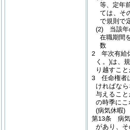
等、定年
ては、そ
で規則で
(2)
当該年
在職期間
数
2
年次有給
く。)
は、
り越すこと
3
任命権者
ければなら
与えること
の時季にこ
(病気休暇)
第13条
病
があり、そ