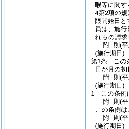
暇等に関す
4第2項の
限開始日と
員は、施行
れらの請求
附
則
(
(施行期日)
第1条
この
日が月の初
附
則
(
(施行期日)
1
この条例
附
則
(
この条例は
附
則
(
(施行期日)