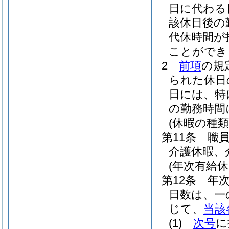
日に代わる
該休日後の
代休時間が
ことができ
2
前項
の規
られた休日
日には、特
の勤務時間
(休暇の種類
第11条
職
介護休暇、
(年次有給休
第12条
年
日数は、一
じて、
当該
(1)
次号
に