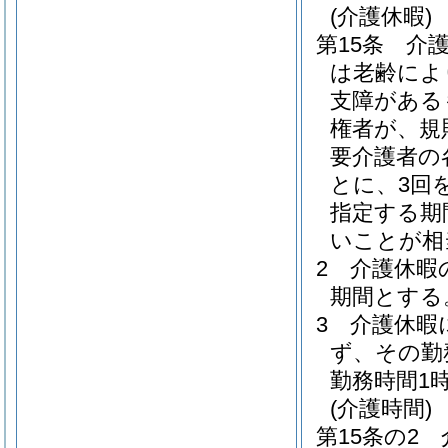
(介護休暇)
第15条
介
は老齢によ
支障がある
権者が、規
要介護者の
とに、3回
指定する期
いことが相
2
介護休暇
期間とする
3
介護休暇
ず、その勤
勤務時間1
(介護時間)
第15条の2