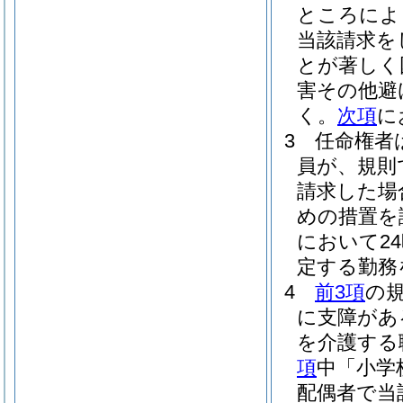
ところによ
当該請求を
とが著しく
害その他避
く。
次項
に
3
任命権者
員が、規則
請求した場
めの措置を
において2
定する勤務
4
前3項
の
に支障があ
を介護する
項
中「小学
配偶者で当