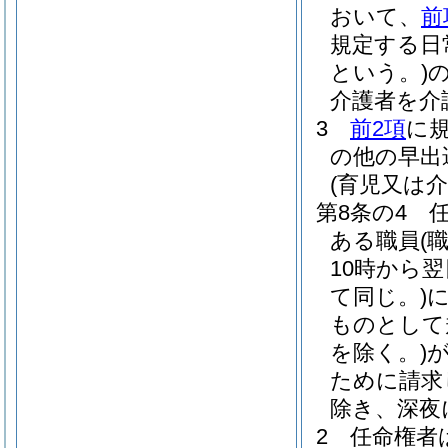
おいて、
前
規定する日
という。)
介護者を介
3
前2項
に
の他の早出
(育児又は
第8条の4
ある職員
(
10時から
て同じ。)
ものとして
を除く。)
ために請求
除き、深夜
2
任命権者