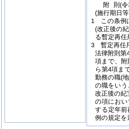
附
則
(
(施行期日等
1
この条例
(改正後の
る暫定再任
3
暫定再任
法律附則第
項まで、附
ら第4項ま
勤務の職
(
の職をいう
改正後の紀
の項におい
する定年前
例の規定を