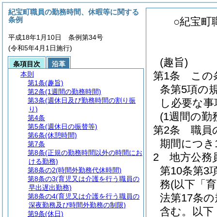
紀宝町職員の勤務時間、休暇等に関する
条例
○紀宝町
平成18年1月10日 条例第34号
(令和5年4月1日施行)
(趣旨)
条項目次
沿革
第1条
この
本則
第1条
(趣旨)
条第5項の
第2条
(1週間の勤務時間)
第3条
(週休日及び勤務時間の割り振
し必要な事
り)
(1週間の勤
第4条
第5条
(週休日の振替等)
第2条
職員
第6条
(休憩時間)
期間につき
第7条
第8条
(正規の勤務時間以外の時間にお
2
地方公務
ける勤務)
第10条第
第8条の2
(時間外勤務代休時間)
第8条の3
(育児又は介護を行う職員の
務
(以下「
早出遅出勤務)
法第17条
第8条の4
(育児又は介護を行う職員の
深夜勤務及び時間外勤務の制限)
含む。以下
第9条
(休日)