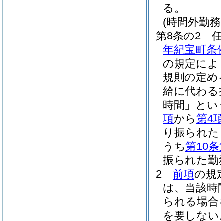
る。
(時間外勤務
第8条の2
年紀宝町条
の規定によ
規則の定め
給に代わる
時間」とい
項
から
第4
り振られた
うち
第10条
振られた勤
2
前項
の規
は、当該時
られる場合
を要しない