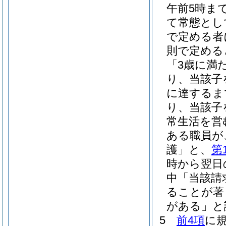
午前5時ま
て常態とし
で定める者
則で定める
「3歳に満
り、当該子
に達するま
り、当該子
常生活を営
ある職員が
護」と、
第
時から翌日
中「当該請
ることが著
がある」と
5
前4項
に