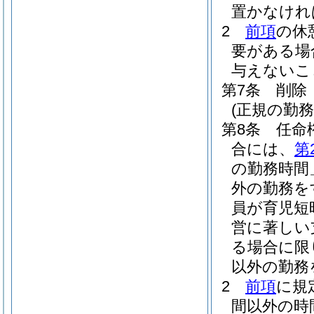
置かなけれ
2
前項
の休
要がある場
与えないこ
第7条
削除
(正規の勤
第8条
任命
合には、
第
の勤務時間
外の勤務を
員が育児短
営に著しい
る場合に限
以外の勤務
2
前項
に規
間以外の時