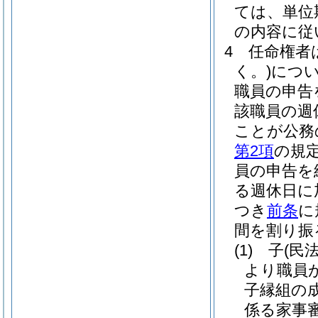
ては、単位
の内容に従
4
任命権者
く。)
につ
職員の申告
該職員の週
ことが公務
第2項
の規
員の申告を
る週休日に
つき
前条
に
間を割り振
(1)
子
(民
より職員
子縁組の
係る家事