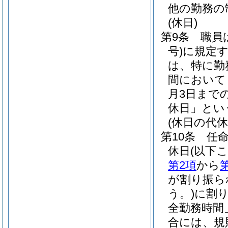
他の勤務の
(休日)
第9条
職員
号)
に規定
は、特に勤
間において
月3日まで
休日」とい
(休日の代休
第10条
任
休日
(以下
第2項
から
が割り振ら
う。)
に割
全勤務時間
合には、規