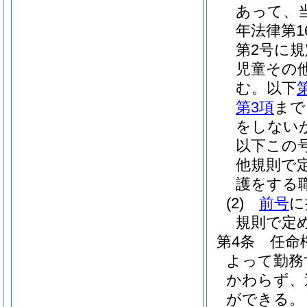
あって、
年法律第16
第2号に
児童その
む。以下
第3項
まで
をしない
以下この
他規則で
護をする
(2)
前号
に
規則で定
第4条
任命
よって勤務
かわらず、
ができる。