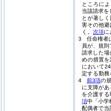
ところによ
当該請求を
とが著しく
害その他避
く。
次項
に
3
任命権者
員が、規則
請求した場
めの措置を
において2
定する勤務
4
前3項
の
に支障があ
を介護する
項
中「小学
配偶者で当