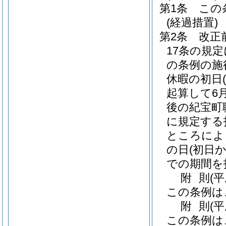
第1条
この
(経過措置)
第2条
改正
17条の規
の条例の施
休暇の初日
起算して6
後の紀宝町
に規定する
ところによ
の日
(初日
での期間を
附
則
(
この条例は
附
則
(
この条例は