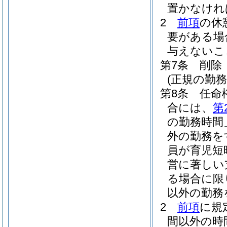
置かなけれ
2
前項
の休
要がある場
与えないこ
第7条
削除
(正規の勤
第8条
任命
合には、
第
の勤務時間
外の勤務を
員が育児短
営に著しい
る場合に限
以外の勤務
2
前項
に規
間以外の時