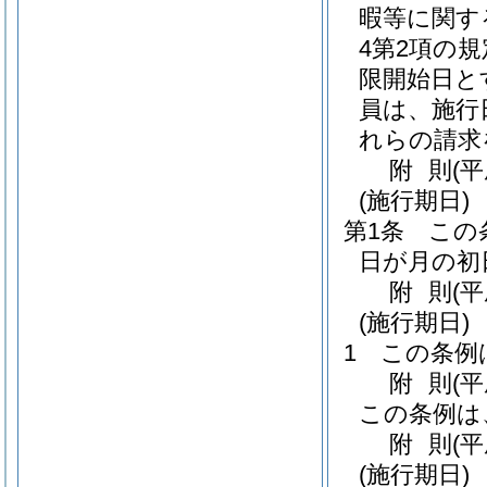
暇等に関す
4第2項の
限開始日と
員は、施行
れらの請求
附
則
(
(施行期日)
第1条
この
日が月の初
附
則
(
(施行期日)
1
この条例
附
則
(
この条例は
附
則
(
(施行期日)