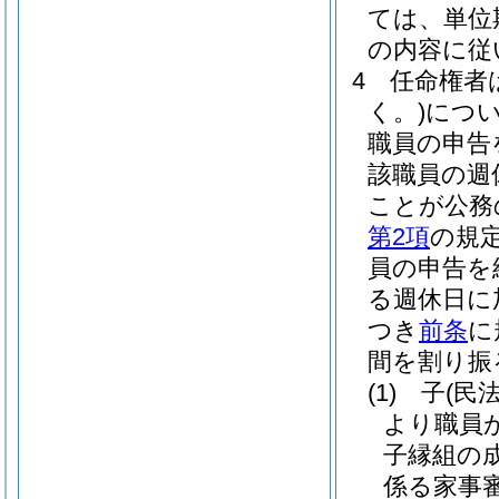
ては、単位
の内容に従
4
任命権者
く。)
につ
職員の申告
該職員の週
ことが公務
第2項
の規
員の申告を
る週休日に
つき
前条
に
間を割り振
(1)
子
(民
より職員
子縁組の
係る家事