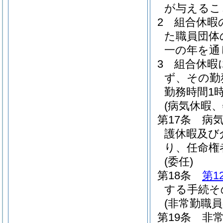
が与えるこ
2
組合休暇
た職員団体
一の年を通
3
組合休暇
ず、その勤
勤務時間1
(病気休暇
第17条
病
護休暇及び
り、任命権
(委任)
第18条
第1
する手続そ
(非常勤職
第19条
非