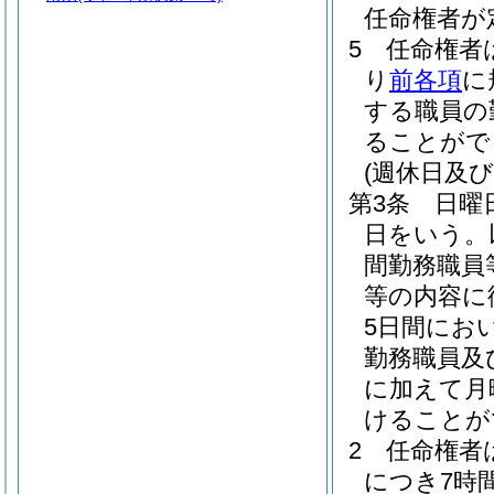
任命権者が
5
任命権者
り
前各項
に
する職員の
ることがで
(週休日及
第3条
日曜
日をいう。
間勤務職員
等の内容に
5日間にお
勤務職員及
に加えて月
けることが
2
任命権者
につき7時