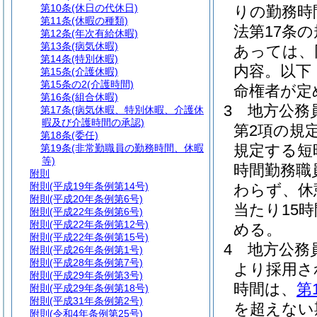
第10条
(休日の代休日)
りの勤務時
第11条
(休暇の種類)
法第17条
第12条
(年次有給休暇)
第13条
(病気休暇)
あっては、
第14条
(特別休暇)
内容。以下
第15条
(介護休暇)
第15条の2
(介護時間)
命権者が定
第16条
(組合休暇)
3
地方公務員
第17条
(病気休暇、特別休暇、介護休
暇及び介護時間の承認)
第2項の規
第18条
(委任)
規定する短
第19条
(非常勤職員の勤務時間、休暇
等)
時間勤務職
附則
附則
(平成19年条例第14号)
わらず、休
附則
(平成20年条例第6号)
当たり15
附則
(平成22年条例第6号)
附則
(平成22年条例第12号)
める。
附則
(平成22年条例第15号)
4
地方公務
附則
(平成26年条例第1号)
附則
(平成28年条例第7号)
より採用さ
附則
(平成29年条例第3号)
時間は、
第
附則
(平成29年条例第18号)
附則
(平成31年条例第2号)
を超えない
附則
(令和4年条例第25号)