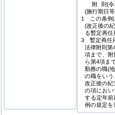
附
則
(
(施行期日等
1
この条例
(改正後の
る暫定再任
3
暫定再任
法律附則第
項まで、附
ら第4項ま
勤務の職
(
の職をいう
改正後の紀
の項におい
する定年前
例の規定を