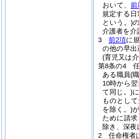
おいて、
前
規定する日
という。)
介護者を介
3
前2項
に
の他の早出
(育児又は
第8条の4
ある職員
(
10時から
て同じ。)
ものとして
を除く。)
ために請求
除き、深夜
2
任命権者