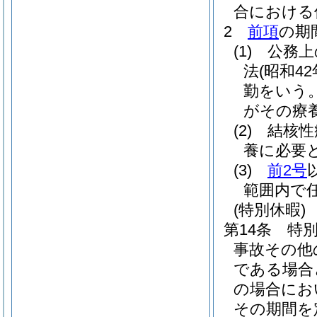
合における
2
前項
の期
(1)
公務上
法
(昭和42
勤をいう。
がその療
(2)
結核性
養に必要
(3)
前2号
範囲内で
(特別休暇)
第14条
特
事故その他
である場合
の場合にお
その期間を