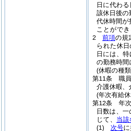
日に代わる
該休日後の
代休時間が
ことができ
2
前項
の規
られた休日
日には、特
の勤務時間
(休暇の種類
第11条
職
介護休暇、
(年次有給休
第12条
年
日数は、一
じて、
当該
(1)
次号
に