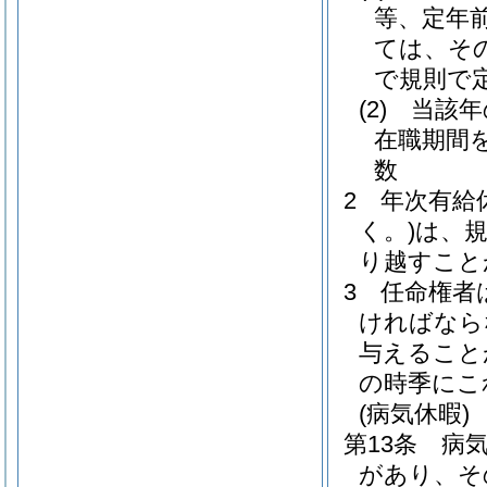
等、定年
ては、そ
で規則で
(2)
当該年
在職期間
数
2
年次有給
く。)
は、
り越すこと
3
任命権者
ければなら
与えること
の時季にこ
(病気休暇)
第13条
病
があり、そ