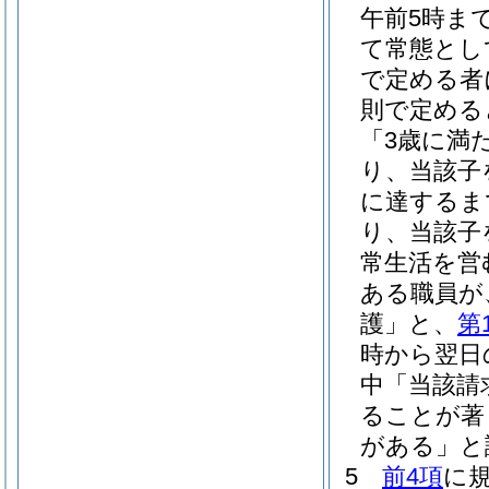
午前5時ま
て常態とし
で定める者
則で定める
「3歳に満
り、当該子
に達するま
り、当該子
常生活を営
ある職員が
護」と、
第
時から翌日
中「当該請
ることが著
がある」と
5
前4項
に