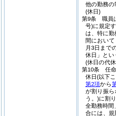
他の勤務の
(休日)
第9条
職員
号)
に規定
は、特に勤
間において
月3日まで
休日」とい
(休日の代休
第10条
任
休日
(以下
第2項
から
が割り振ら
う。)
に割
全勤務時間
合には、規