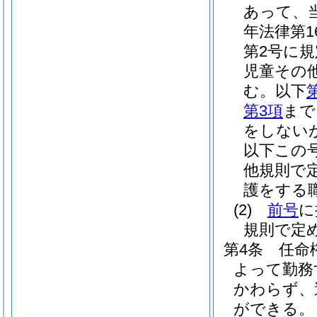
あって、
年法律第16
第2号に
児童その
む。以下
第3項
まで
をしない
以下この
他規則で
護をする
(2)
前号
に
規則で定
第4条
任命
よって勤務
かわらず、
ができる。