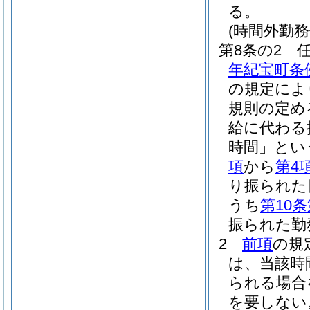
る。
(時間外勤務
第8条の2
年紀宝町条
の規定によ
規則の定め
給に代わる
時間」とい
項
から
第4
り振られた
うち
第10条
振られた勤
2
前項
の規
は、当該時
られる場合
を要しない