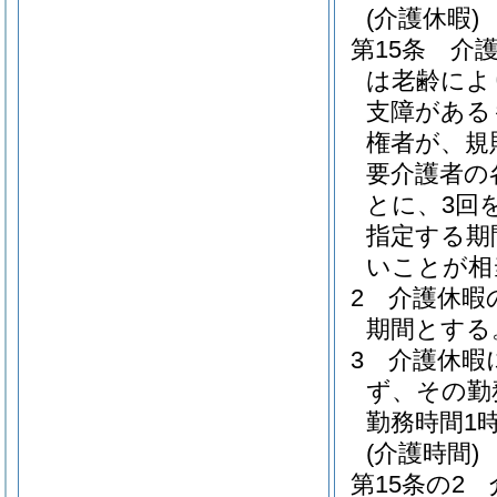
(介護休暇)
第15条
介
は老齢によ
支障がある
権者が、規
要介護者の
とに、3回
指定する期
いことが相
2
介護休暇
期間とする
3
介護休暇
ず、その勤
勤務時間1
(介護時間)
第15条の2