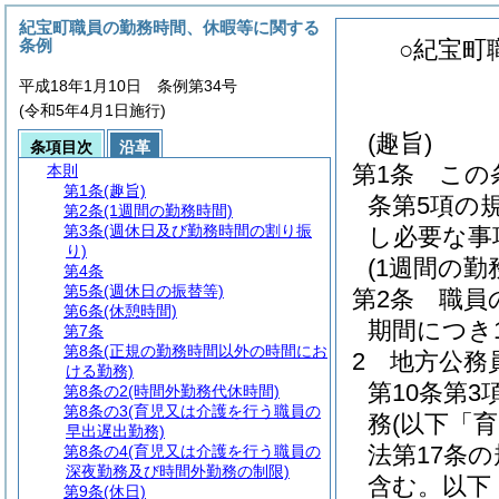
紀宝町職員の勤務時間、休暇等に関する
条例
○紀宝町
平成18年1月10日 条例第34号
(令和5年4月1日施行)
(趣旨)
条項目次
沿革
第1条
この
本則
第1条
(趣旨)
条第5項の
第2条
(1週間の勤務時間)
第3条
(週休日及び勤務時間の割り振
し必要な事
り)
(1週間の勤
第4条
第5条
(週休日の振替等)
第2条
職員
第6条
(休憩時間)
期間につき
第7条
第8条
(正規の勤務時間以外の時間にお
2
地方公務
ける勤務)
第10条第
第8条の2
(時間外勤務代休時間)
第8条の3
(育児又は介護を行う職員の
務
(以下「
早出遅出勤務)
法第17条
第8条の4
(育児又は介護を行う職員の
深夜勤務及び時間外勤務の制限)
含む。以下
第9条
(休日)