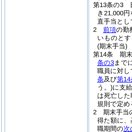
第13条の3
き21,0
直手当とし
2
前項
の勤
いものとす
(期末手当)
第14条
期末
条の3
まで
職員に対し
条
及び
第1
う。)
に支
は死亡した
規則で定め
2
期末手当の
得た額に、
職期間の
次