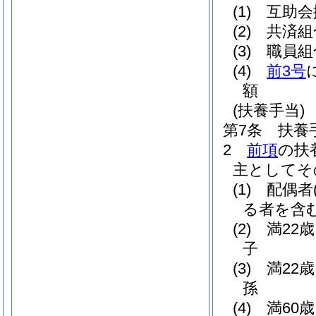
(1)
互助会
(2)
共済組
(3)
職員組
(4)
前3号
額
(扶養手当)
第7条
扶養
2
前項
の扶
主としてそ
(1)
配偶者
る者を含
(2)
満22
子
(3)
満22
孫
(4)
満60