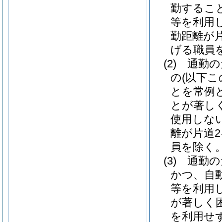
勤するこ
等を利用
勤距離が
げる職員を
(2)
通勤の
の
(以下
とを常例
とが著し
使用しな
離が片道
員を除く。
(3)
通勤の
かつ、自
等を利用
が著しく
を利用せ