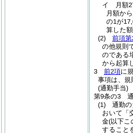
イ
月額
月額から
の1が17
算した額
(2)
前項第
の他規則
のである
から起算し
3
前2項
に
事項は、規
(通勤手当)
第9条の3
(1)
通勤の
おいて「
金
(以下こ
すること