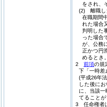
をされ、
(2)
離職し
在職期間
れた場合
判明した
った場合
が、公務
正かつ円
めるとき
2
前項
の規
下「一時差
(平成26年法
した後にお
に、当該一
てることが
3
任命権者