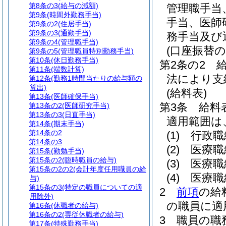
第8条の3
(給与の減額)
管理職手当
第9条
(時間外勤務手当)
手当、医師
第9条の2
(住居手当)
第9条の3
(通勤手当)
務手当及び
第9条の4
(管理職手当)
(口座振替
第9条の5
(管理職員特別勤務手当)
第10条
(休日勤務手当)
第2条の2
第11条
(端数計算)
法により支
第12条
(勤務1時間当たりの給与額の
算出)
(給料表)
第13条
(医師確保手当)
第3条
給料
第13条の2
(医師研究手当)
第13条の3
(日直手当)
適用範囲は
第14条
(期末手当)
第14条の2
(1)
行政職
第14条の3
(2)
医療職
第15条
(勤勉手当)
第15条の2
(臨時職員の給与)
(3)
医療職
第15条の2の2
(会計年度任用職員の給
(4)
医療職
与)
第15条の3
(特定の職員についての適
2
前項
の給
用除外)
の職員に適
第16条
(休職者の給与)
第16条の2
(専従休職者の給与)
3
職員の職
第17条
(特殊勤務手当)