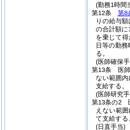
(勤務1時
第12条
第8
りの給与額
の合計額に
を乗じて得
日等の勤務
る。
(医師確保手
第13条
医師
ない範囲内
支給する。
(医師研究手
第13条の2
えない範囲
て支給する
(日直手当)