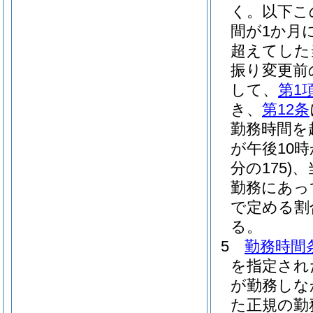
く。以下こ
間が1か月
超えてした
振り変更前
して、
第1
き、
第12条
勤務時間を
が午後10
分の175)
、
勤務にあって
で定める割
る。
5
勤務時間
を指定され
が勤務しな
た正規の勤