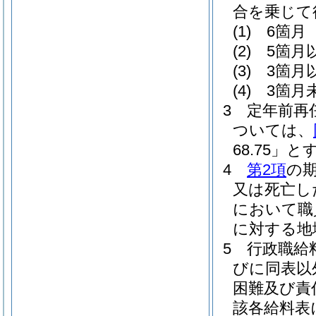
合を乗じて
(1)
6箇月 
(2)
5箇月
(3)
3箇月
(4)
3箇月未
3
定年前再
ついては、
68.75」と
4
第2項
の
又は死亡し
において職
に対する地
5
行政職給
びに同表以
困難及び責
該各給料表