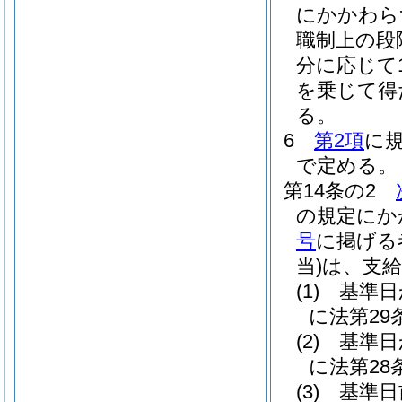
にかかわら
職制上の段
分に応じて
を乗じて得
る。
6
第2項
に
で定める。
第14条の2
の規定にか
号
に掲げる
当)
は、支
(1)
基準日
に法第2
(2)
基準日
に法第2
(3)
基準日