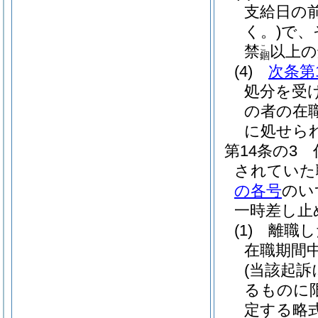
支給日の
く。)
で、
禁
以上の
こ
錮
(4)
次条第
処分を受
の者の在
に処せら
第14条の3
されていた
の各号
のい
一時差し止
(1)
離職し
在職期間
(当該起
るものに
定する略