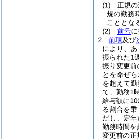
(1)
正規の
規の勤務
こととな
(2)
前号
に
2
前項
及び
により、あ
振られた1
振り変更前
とを命ぜら
を超えて勤
て、勤務1
給与額に10
る割合を乗
だし、定年
勤務時間を
変更前の正