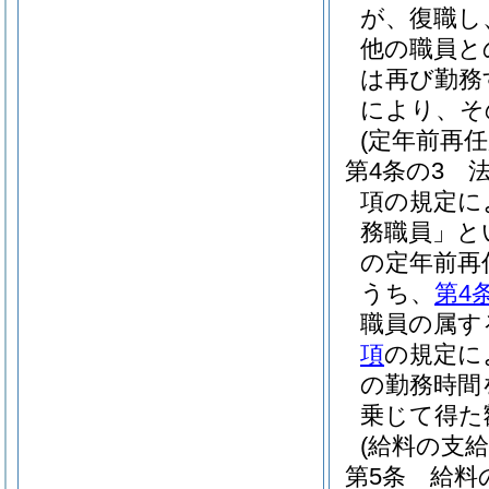
が、復職し
他の職員と
は再び勤務
により、そ
(定年前再
第4条の3
法
項の規定に
務職員」と
の定年前再
うち、
第4
職員の属す
項
の規定に
の勤務時間
乗じて得た
(給料の支給
第5条
給料