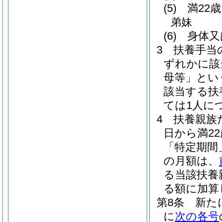
(5)
満22
弟妹
(6)
身体又
3
扶養手当
ずれかに該
母等」とい
該当する扶
ては1人につ
4
扶養親族
日から満2
「特定期間
の月額は、
る当該扶養
る額に加算
第8条
新た
に
次の各号