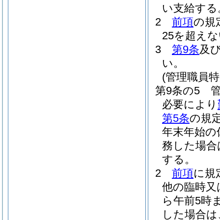
い支給する
2
前項
の規
25を超え
3
第9条
及
い。
(管理職員特
第9条の5
必要により
第5条
の規
年末年始の
務した場合
する。
2
前項
に規
他の臨時又
ら午前5時
した場合は