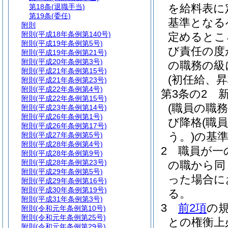
を給料表に
第18条
(退職手当)
第19条
(委任)
基準となる
附則
附則
(平成18年条例第140号)
定めるとこ
附則
(平成19年条例第5号)
び責任の度
附則
(平成19年条例第21号)
附則
(平成20年条例第3号)
の職務の級
附則
(平成21年条例第15号)
(初任給、
附則
(平成21年条例第23号)
附則
(平成22年条例第4号)
第3条の2
附則
(平成22年条例第15号)
(職員の職
附則
(平成23年条例第14号)
附則
(平成26年条例第1号)
び降格
(職
附則
(平成26年条例第17号)
う。)
の基
附則
(平成27年条例第5号)
附則
(平成28年条例第4号)
2
職員が一
附則
(平成28年条例第9号)
附則
(平成28年条例第23号)
の職から同
附則
(平成29年条例第5号)
った場合に
附則
(平成29年条例第16号)
附則
(平成30年条例第19号)
る。
附則
(平成31年条例第3号)
3
前2項
の
附則
(令和元年条例第10号)
附則
(令和元年条例第25号)
との権衡上
附則
(令和元年条例第29号)