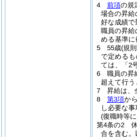
4
前項
の規
場合の昇給
好な成績で
職員の昇給
める基準に
5
55歳
(規
で定めるも
ては、「2
6
職員の昇
超えて行う
7
昇給は、
8
第3項
か
し必要な事
(復職時等
第4条の2
合を含む。