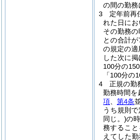
の間の勤務
3
定年前再
れた日にお
その勤務の
との合計が
の規定の適
した次に掲
100分の
「100分の
4
正規の勤
勤務時間を
項
、
第4条
うち規則で
同じ。)
の
務すること
えてした勤