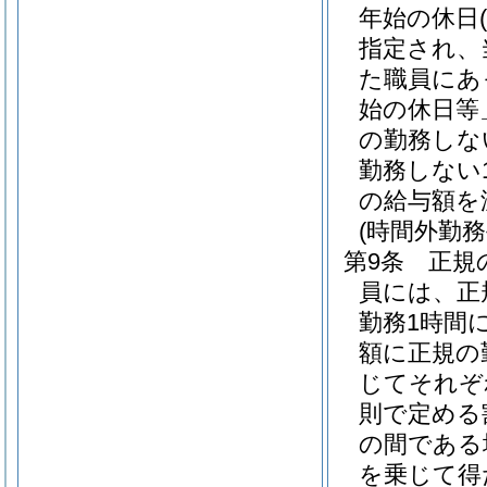
年始の休日
(
指定され、
た職員にあ
始の休日等
の勤務しな
勤務しない
の給与額を
(時間外勤務
第9条
正規
員には、正
勤務1時間
額に正規の
じてそれぞれ
則で定める
の間である
を乗じて得