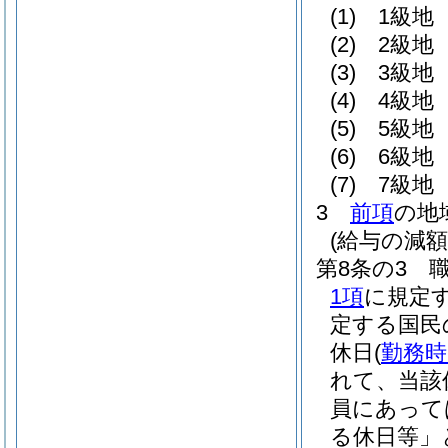
(1)
1級地 
(2)
2級地 
(3)
3級地 
(4)
4級地 
(5)
5級地 
(6)
6級地 
(7)
7級地 
3
前項
の地
(給与の減額
第8条の3
1項
に規定
定する国民
休日
(
勤務時
れて、当該
員にあって
る休日等」