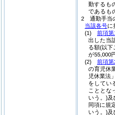
勤するも
であるも
2
通勤手当
当該各号
に
(1)
前項第
出した当
る額
(以
が55,00
(2)
前項第
の育児休
児休業法」
をしてい
こととな
いう。)
及
同項に規
いう。)
及