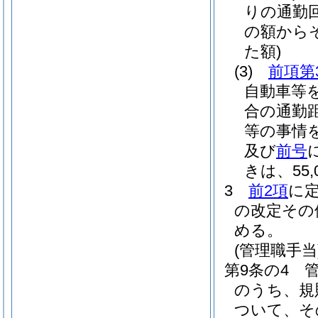
りの通勤
の額から
た額)
(3)
前項第
自動車等
合の通勤
等の事情
及び
前号
きは、55,0
3
前2項
に
の改定その
める。
(管理職手当
第9条の4
のうち、規
ついて、そ