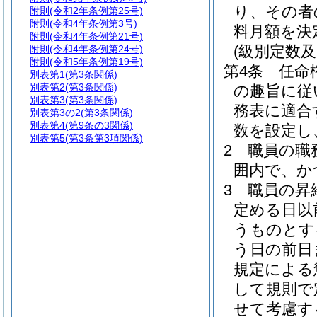
り、その者
附則
(令和2年条例第25号)
附則
(令和4年条例第3号)
料月額を決
附則
(令和4年条例第21号)
(級別定数
附則
(令和4年条例第24号)
附則
(令和5年条例第19号)
第4条
任命
別表第1
(第3条関係)
別表第2
(第3条関係)
の趣旨に従
別表第3
(第3条関係)
務表に適合
別表第3の2
(第3条関係)
別表第4
(第9条の3関係)
数を設定し
別表第5
(第3条第3項関係)
2
職員の職
囲内で、か
3
職員の昇
定める日以
うものとす
う日の前日
規定による
して規則で
せて考慮す