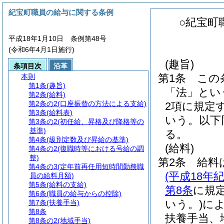
紀宝町職員の給与に関する条例
○紀宝町
平成18年1月10日 条例第48号
(令和6年4月1日施行)
(趣旨)
条項目次
沿革
第1条
この
本則
第1条
(趣旨)
「法」とい
第2条
(給料)
第2条の2
(口座振替の方法による支給)
2項に規定
第3条
(給料表)
いう。以下
第3条の2
(初任給、昇格及び降格等の
基準)
る。
第4条
(級別定数及び昇給の基準)
(給料)
第4条の2
(復職時等における号給の調
整)
第2条
給料
第4条の3
(定年前再任用短時間勤務職
(平成18
員の給料月額)
第5条
(給料の支給)
第8条
に規
第6条
(職員の給与からの控除)
いう。)
に
第7条
(扶養手当)
第8条
扶養手当、
第8条の2
(地域手当)