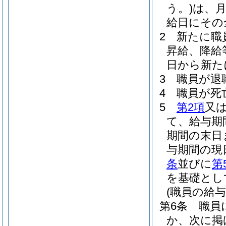
う。)
は、
給日にその
2
新たに職
昇給、降給
日から新た
3
職員が退
4
職員が死
5
第2項
又
て、給与期
期間の末日
与期間の現
条
並びに
第
を基礎とし
(職員の給
第6条
職員
か、次に掲