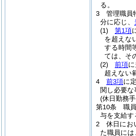
る。
3
管理職員
分に応じ、
(1)
第1項
を超えな
する時間
ては、その
(2)
前項
に
超えない
4
前3項
に
関し必要な
(休日勤務手
第10条
職
与を支給す
2
休日にお
た職員には