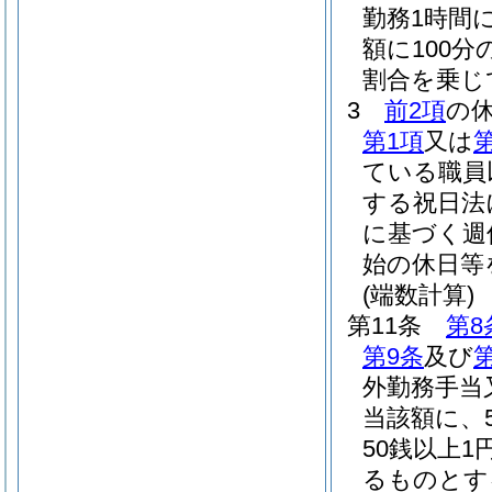
勤務1時間
額に100分
割合を乗じ
3
前2項
の
第1項
又は
ている職員
する祝日法
に基づく週
始の休日等
(端数計算)
第11条
第8
第9条
及び
第
外勤務手当
当該額に、
50銭以上
るものとす