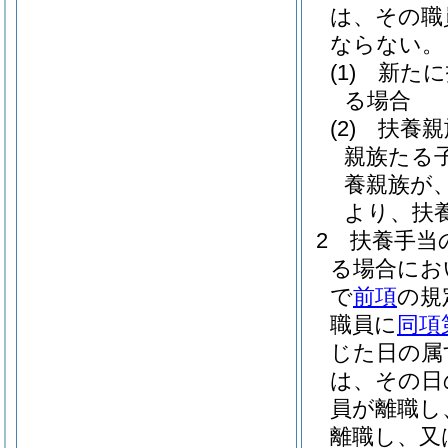
は、その職
ならない。
(1)
新たに
る場合
(2)
扶養親
親族たる
養親族が、
より、扶
2
扶養手当
る場合にお
で
前項
の規
職員に
同項
じた日の属
は、その日
員が離職し
離職し、又