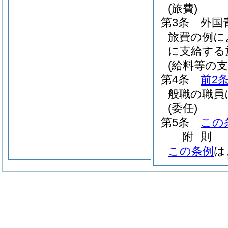
(旅費)
第3条
外国
旅費の例に
に支給する
(給料等の支
第4条
前2
般職の職員
(委任)
第5条
この
附
則
この条例
は