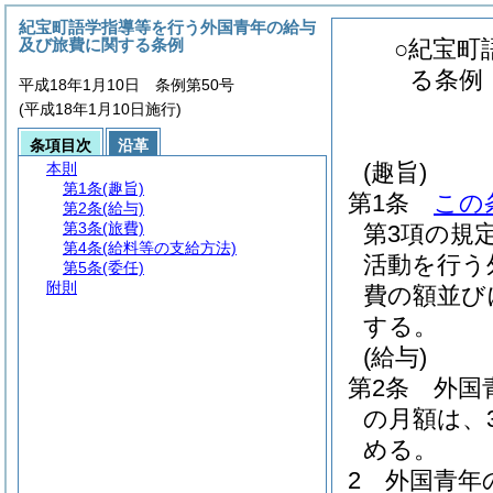
紀宝町語学指導等を行う外国青年の給与
及び旅費に関する条例
○紀宝町
る条例
平成18年1月10日 条例第50号
(平成18年1月10日施行)
条項目次
沿革
(趣旨)
本則
第1条
(趣旨)
第1条
この
第2条
(給与)
第3条
(旅費)
第3項の規
第4条
(給料等の支給方法)
活動を行う
第5条
(委任)
附則
費の額並び
する。
(給与)
第2条
外国
の月額は、
める。
2
外国青年