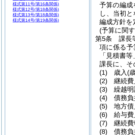
予算の編成
様式第11号
(第16条関係)
様式第12号
(第18条関係)
し、当初と
様式第13号
(第18条関係)
様式第14号
(第19条関係)
編成方針を
(予算に関す
第5条
課長
項に係る予
「見積書等
課長に、そ
(1)
歳入
(
(2)
継続費
(3)
繰越明
(4)
債務負
(5)
地方債
(6)
給与費
(7)
継続費
(8)
債務負