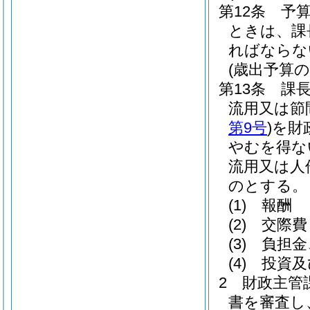
第12条
予
ときは、課
ればならな
(歳出予算の
第13条
課
流用又は節
第9号
)
を財
やむを得な
流用又は人
のとする。
(1)
報酬
(2)
交際費
(3)
負担金
(4)
投資及
2
財政主管
書を審査し