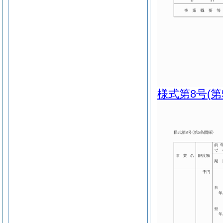
様式第8号
(