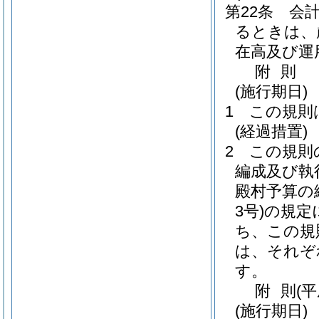
第22条
会
るときは、
在高及び運
附
則
(施行期日)
1
この規則
(経過措置)
2
この規則
編成及び執
殿村予算の
3号)
の規定
ち、この規
は、それぞ
す。
附
則
(
(施行期日)