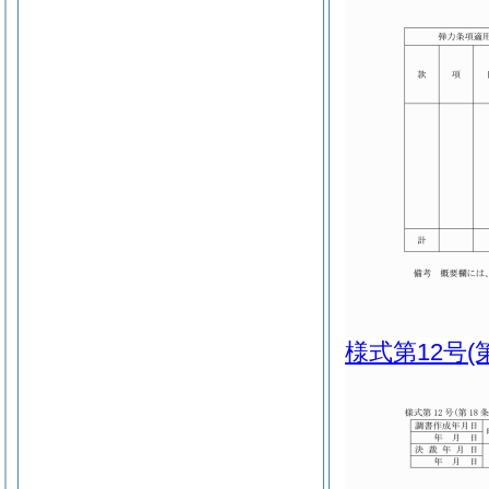
様式第12号
(