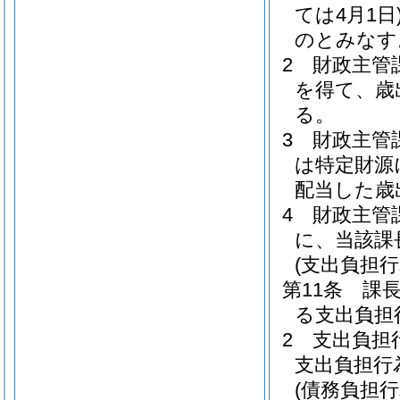
ては4月1日
のとみなす
2
財政主管
を得て、歳
る。
3
財政主管
は特定財源
配当した歳
4
財政主管
に、当該課
(支出負担行
第11条
課
る支出負担
2
支出負担
支出負担行
(債務負担行