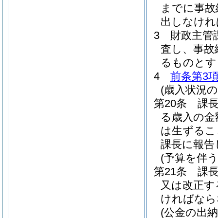
までに事故
出しなけれ
3
財政主管
査し、事故
るものとす
4
前条第3
(歳入状況の
第20条
課
る歳入の金
は生ずるこ
課長に報告
(予算を伴う
第21条
課
又は改正す
ければなら
(公金の出納