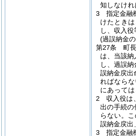
知しなけれ
3
指定金融
けたときは
し、収入役
(過誤納金の
第27条
町
は、当該納
し、過誤納
誤納金戻出
ればならな
にあっては
2
収入役は
出の手続の
らない。
こ
誤納金戻出
3
指定金融