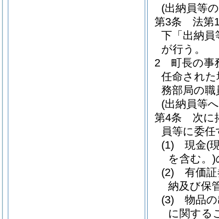
(出納員等の
第3条
法第
下「出納員
が行う。
2
町長の事
任命された
務部局の職
(出納員等へ
第4条
次に
員等に委任
(1)
現金
(
を含む。)
(2)
有価証
納及び保
(3)
物品の
に関する