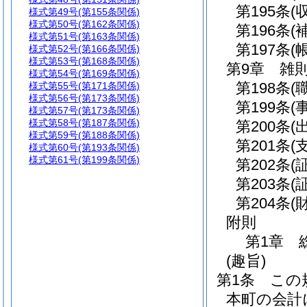
第195条
(
様式第49号
(第155条関係)
様式第50号
(第162条関係)
第196条
(
様式第51号
(第163条関係)
第197条
(
様式第52号
(第166条関係)
様式第53号
(第168条関係)
第9章
雑
様式第54号
(第169条関係)
第198条
(
様式第55号
(第171条関係)
様式第56号
(第173条関係)
第199条
(
様式第57号
(第173条関係)
様式第58号
(第187条関係)
第200条
(
様式第59号
(第188条関係)
第201条
(
様式第60号
(第193条関係)
様式第61号
(第199条関係)
第202条
(
第203条
(
第204条
(
附則
第1章
(趣旨)
第1条
この
本町の会計