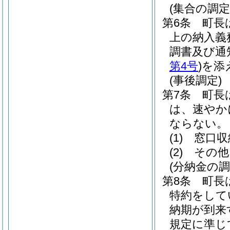
(集合の調定
第6条
町長
上の納入義
調書及び通
第4号
)
を添
(事後調定)
第7条
町長
は、速やか
ならない。
(1)
窓口収
(2)
その他
(分納金の調
第8条
町長
特約をして
納期が到来
規定に準じ