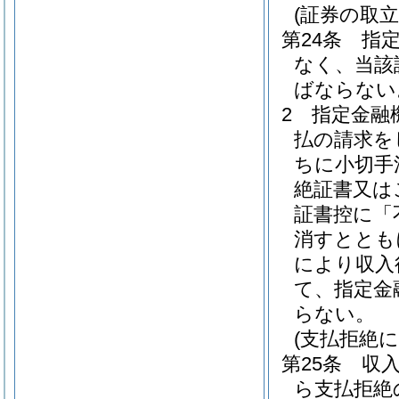
(証券の取
第24条
指
なく、当該
ばならない
2
指定金融
払の請求を
ちに小切手
絶証書又は
証書控に「
消すととも
により収入
て、指定金
らない。
(支払拒絶に
第25条
収
ら支払拒絶