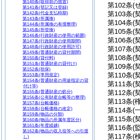
第140条
(取得前の措置)
第102条
(
第141条
(登記又は登録)
第103条
(
第142条
(代金支払時期)
第143条
(所属換)
第104条
(
第144条
(所属換の有償整理)
第145条
(所管換)
第105条
(
第146条
(行政財産の使用の範囲)
第106条
(
第147条
(行政財産の使用期間)
第148条
(行政財産の使用許可)
第107条
(
第149条
(普通財産の貸付期間)
第108条
(
第150条
(貸付料)
第151条
(普通財産の貸付け)
第109条
(
第152条
(担保)
第110条
(
第153条
(準用規定)
第154条
(普通財産の用途指定の貸
第111条
(
付け等)
第112条
(
第155条
(普通財産の処分)
第156条
(公有財産台帳等の整理)
第113条
(
第157条
(台帳価格)
第158条
(台帳価格の改定)
第114条
(
第159条
(物品の分類)
第115条
(
第160条
(物品の所属年度区分)
第161条
(年度繰越)
第116条
(
第162条
(物品の収入役等への引渡
第117条
(
し)