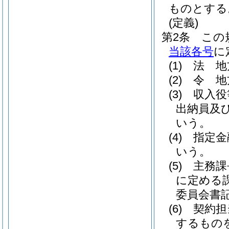
ものとする
(定義)
第2条
この
当該各号
に
(1)
法 地
(2)
令 地
(3)
収入役
出納員及
いう。
(4)
指定金
いう。
(5)
主務
に定める
委員会書
(6)
契約担
するもの