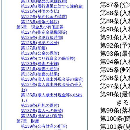
第119条
(物品の減価採用)
第87条
(
第120条
(履行遅延に対する違約金)
第121条
(対価の支払)
第88条
(
第122条
(契約代金の請求)
第89条
(
第123条
(紛争の解決)
第6章
現金及び有価証券
第90条
(
第124条
(指定金融機関等)
第91条
(
第125条
(出納取扱時間)
第126条
(出納の区分)
第92条
(
第127条
(印鑑)
第93条
(
第128条
(公金の保管)
第129条
(つり銭資金の保管換)
第94条
(
第130条
(検査の実施)
第95条
(
第131条
(検査の通知)
第132条
(検査の結果)
第96条
(入
第133条
(歳入歳出外現金等の保管)
第134条
(歳入歳出外現金等の受入
第97条
(
れ)
第98条
(
第135条
(歳入歳出外現金等の払出
し)
きる
第136条
(利札の返付)
第99条
(
第137条
(歳入への振替)
第138条
(出納及び保管)
第100条
(
第7章
財産
第101条
(
第139条
(公有財産の所管)