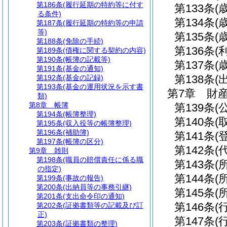
第186条
(履行延期の特約等に付す
第133条
(
る条件)
第134条
(
第187条
(履行延期の特約等の申請
等)
第135条
(
第188条
(免除の手続)
第136条
(
第189条
(債権に関する契約の内容)
第190条
(帳簿の記載等)
第137条
(
第191条
(基金の通知)
第138条
(
第192条
(基金の記録)
第193条
(基金の運用状況を示す書
第7章
財
類)
第8章
帳簿
第139条
(
第194条
(帳簿整理)
第140条
(
第195条
(収入役等の帳簿整理)
第196条
(補助簿)
第141条
(
第197条
(帳簿の区分)
第142条
(
第9章
雑則
第198条
(職員の賠償責任に係る職
第143条
(
の指定)
第144条
(
第199条
(事故の報告)
第200条
(出納員等の事務引継)
第145条
(
第201条
(支出命令印の通知)
第146条
(
第202条
(証拠書類等の記載及び訂
正)
第147条
(
第203条
(証拠書類の整理)