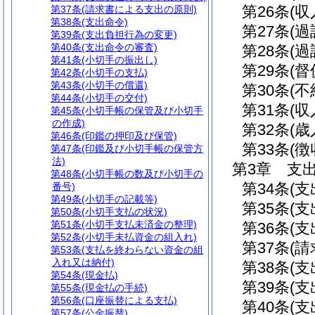
第26条
(収
第37条
(請求書による支出の原則)
第38条
(支出命令)
第27条
(
第39条
(支出負担行為の変更)
第40条
(支出命令の審査)
第28条
(
第41条
(小切手の振出し)
第29条
(督
第42条
(小切手の支払)
第43条
(小切手の償還)
第30条
(
第44条
(小切手の交付)
第31条
(
第45条
(小切手帳の保管及び小切手
の作成)
第32条
(
第46条
(印鑑の押印及び保管)
第33条
(
第47条
(印鑑及び小切手帳の保管方
法)
第3章
支
第48条
(小切手帳の数及び小切手の
第34条
(
番号)
第49条
(小切手の記載等)
第35条
(
第50条
(小切手支払の状況)
第51条
(小切手支払未済金の整理)
第36条
(
第52条
(小切手未払資金の組入れ)
第37条
(
第53条
(支払を終わらない資金の組
入れ又は納付)
第38条
(支
第54条
(現金払)
第39条
(
第55条
(現金払の手続)
第56条
(口座振替による支払)
第40条
(
第57条
(公金振替)