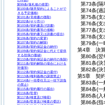
の手続)
第73条
(
第99条
(落札後の措置)
第100条
(随意契約によることがで
第74条
(
きる予定価格)
第75条
(支
第101条
(見積書の徴取)
第102条
(せり売り)
第76条
(
第103条
(契約書及び請書)
第77条
(
第104条
(契約書等の省略)
第105条
(契約書又は請書の提出)
第78条
(
第106条
(契約の変更)
第79条
(一
第107条
(契約の解除)
第108条
(契約保証金の納付)
第4章
決
第109条
(契約保証金に代えて提供
する担保の価値)
第80条
(
第110条
(契約保証金の納付の免除)
第81条
(
第111条
(契約解除の場合における
対価等)
第82条
(決
第112条
(契約保証金の還付)
第5章
契
第113条
(権利義務の譲渡禁止)
第114条
(一括委任又は一括下請負
第83条
(
の禁止)
第84条
(
第115条
(契約履行の届出)
第116条
(監督)
第85条
(入
第117条
(検査及び検収)
第86条
(
第118条
(監督及び検査の委託)