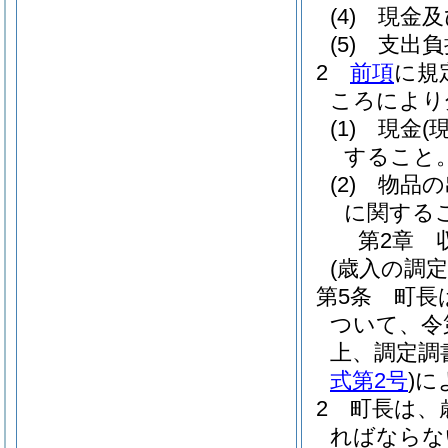
(4)
現金及
(5)
支出負
2
前項
に規
ころにより
(1)
現金
(
すること
(2)
物品の
に関する
第2章
(歳入の調定
第5条
町長
ついて、令
上、調定調
式第2号
)
に
2
町長は、
ればならな