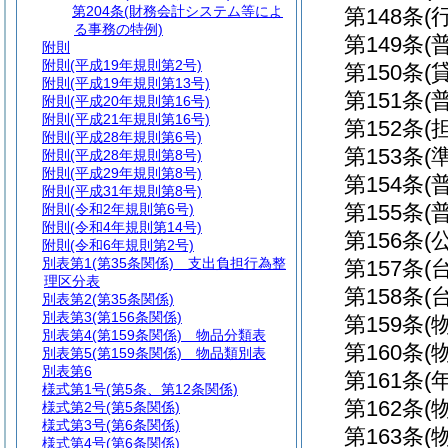
第204条
(財務会計システム等によ
第148条
(
る事務の特例)
第149条
(
附則
附則
(平成19年規則第2号)
第150条
(
附則
(平成19年規則第13号)
第151条
(
附則
(平成20年規則第16号)
附則
(平成21年規則第16号)
第152条
(
附則
(平成28年規則第6号)
第153条
(
附則
(平成28年規則第8号)
附則
(平成29年規則第8号)
第154条
(
附則
(平成31年規則第8号)
第155条
(
附則
(令和2年規則第6号)
附則
(令和4年規則第14号)
第156条
(
附則
(令和6年規則第2号)
別表第1
(第35条関係) 支出負担行為整
第157条
(
理区分表
第158条
(
別表第2
(第35条関係)
別表第3
(第156条関係)
第159条
(
別表第4
(第159条関係) 物品分類表
第160条
(
別表第5
(第159条関係) 物品類別表
別表第6
第161条
(
様式第1号
(第5条、第12条関係)
第162条
(
様式第2号
(第5条関係)
様式第3号
(第6条関係)
第163条
(
様式第4号
(第6条関係)