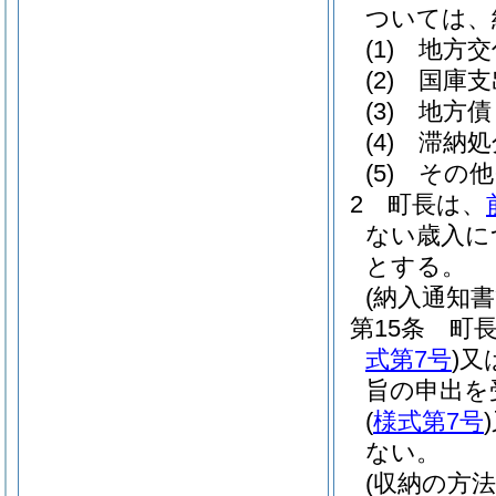
ついては、
(1)
地方交
(2)
国庫支
(3)
地方債
(4)
滞納処
(5)
その他
2
町長は、
ない歳入に
とする。
(納入通知書
第15条
町
式第7号
)
又
旨の申出を
(
様式第7号
)
ない。
(収納の方法