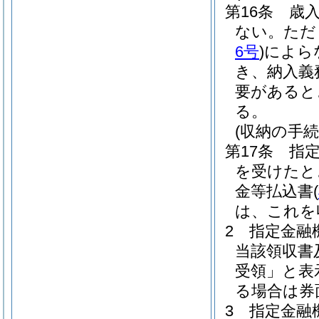
第16条
歳
ない。
ただ
6号
)
によら
き、納入義
要があると
る。
(収納の手続
第17条
指
を受けたと
金等払込書
(
は、これを
2
指定金融
当該領収書
受領」と表
る場合は券
3
指定金融