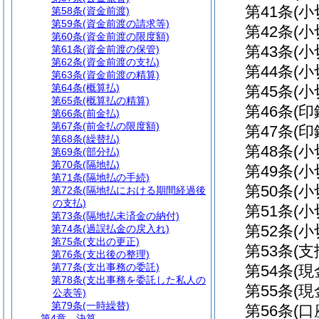
第41条
(
第58条
(資金前渡)
第59条
(資金前渡の請求等)
第42条
(
第60条
(資金前渡の限度額)
第43条
(
第61条
(資金前渡の保管)
第62条
(資金前渡の支払)
第44条
(
第63条
(資金前渡の精算)
第64条
(概算払)
第45条
(
第65条
(概算払の精算)
第46条
(
第66条
(前金払)
第67条
(前金払の限度額)
第47条
(
第68条
(繰替払)
第48条
(
第69条
(部分払)
第70条
(隔地払)
第49条
(
第71条
(隔地払の手続)
第50条
(
第72条
(隔地払における期間経過後
の支払)
第51条
(
第73条
(隔地払未済金の納付)
第52条
(
第74条
(過誤払金の戻入れ)
第75条
(支出の更正)
第53条
(
第76条
(支出後の整理)
第77条
(支出事務の委託)
第54条
(現
第78条
(支出事務を委託した私人の
第55条
(
公表等)
第79条
(一時繰替)
第56条
(
第4章
決算