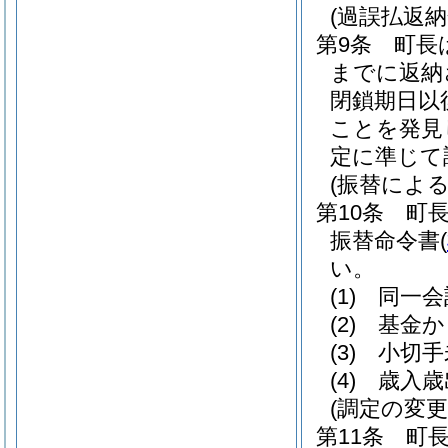
(過誤払返納
第9条
町長
までに返納
閉鎖期日以
ことを発見
定に準じて
(振替による
第10条
町
振替命令書
(
い。
(1)
同一会
(2)
基金か
(3)
小切手
(4)
歳入歳
(調定の変更
第11条
町