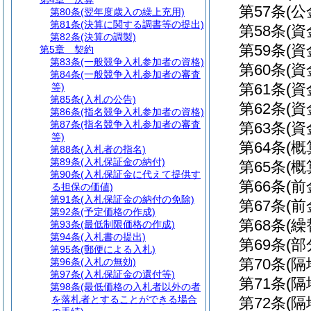
第57条
(公
第80条
(翌年度歳入の繰上充用)
第81条
(決算に関する調書等の提出)
第58条
(資
第82条
(決算の調製)
第59条
(
第5章
契約
第83条
(一般競争入札参加者の資格)
第60条
(
第84条
(一般競争入札参加者の審査
第61条
(
等)
第85条
(入札の公告)
第62条
(
第86条
(指名競争入札参加者の資格)
第87条
(指名競争入札参加者の審査
第63条
(
等)
第64条
(概
第88条
(入札者の指名)
第89条
(入札保証金の納付)
第65条
(
第90条
(入札保証金に代えて提供す
第66条
(前
る担保の価値)
第91条
(入札保証金の納付の免除)
第67条
(
第92条
(予定価格の作成)
第68条
(繰
第93条
(最低制限価格の作成)
第94条
(入札書の提出)
第69条
(部
第95条
(郵便による入札)
第70条
(隔
第96条
(入札の無効)
第97条
(入札保証金の還付等)
第71条
(
第98条
(最低価格の入札者以外の者
を落札者とすることができる場合
第72条
(