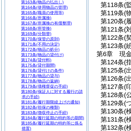
第163条
(物品の払出し)
第118条
(
第164条
(使用物品の管理)
第119条
(
第165条
(職員の使用等)
第166条
(所属換)
第120条
(
第167条
(所属換の有償整理)
第121条
(
第168条
(所管換)
第169条
(分類替)
第122条
(
第170条
(保管の原則)
第171条
(不用の決定)
第123条
(
第172条
(物品の処分)
第6章
現
第173条
(物品の貸付け)
第174条
(貸付料)
第124条
(
第175条
(貸付期間)
第125条
(
第176条
(貸付けの条件)
第177条
(物品の貸与)
第126条
(
第178条
(物品の返納)
第127条
(
第179条
(債権督促の手続)
第180条
(保証人に対する履行の請
第128条
(
求の手続)
第129条
(
第181条
(履行期限繰上げの通知)
第182条
(担保の種類)
第130条
(
第183条
(徴収停止の手続)
第184条
(履行延期の特約等の期間)
第131条
(
第185条
(履行延期の特約等に係る
第132条
(
措置)