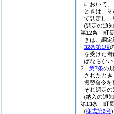
において、
ときは、そ
て調定し、
(調定の通知
第12条
町
きは、調定
32条第1項
を受けた者
ばならない
2
第7条
の
されたとき
振替命令を
ぞれ調定の
(納入の通知
第13条
町
(
様式第6号
)