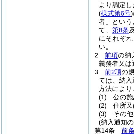
より調定し
(
様式第6号
)
者」という
て、
第8条
にそれぞれ
い。
2
前項
の納
義務者又は
3
前2項
の
ては、納入
方法により
(1)
公の施
(2)
住所又
(3)
その他
(納入通知の
第14条
前