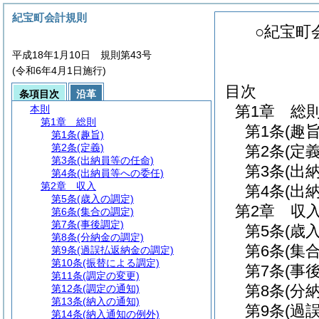
紀宝町会計規則
○紀宝町
平成18年1月10日 規則第43号
(令和6年4月1日施行)
目次
条項目次
沿革
第1章
総
本則
第1章
総則
第1条
(趣旨
第1条
(趣旨)
第2条
(定義)
第2条
(定義
第3条
(出納員等の任命)
第3条
(出
第4条
(出納員等への委任)
第2章
収入
第4条
(出
第5条
(歳入の調定)
第2章
収
第6条
(集合の調定)
第7条
(事後調定)
第5条
(歳
第8条
(分納金の調定)
第6条
(集
第9条
(過誤払返納金の調定)
第10条
(振替による調定)
第7条
(事
第11条
(調定の変更)
第8条
(分
第12条
(調定の通知)
第13条
(納入の通知)
第9条
(過
第14条
(納入通知の例外)