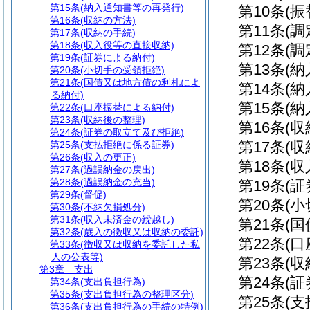
第15条
(納入通知書等の再発行)
第10条
(
第16条
(収納の方法)
第11条
(調
第17条
(収納の手続)
第18条
(収入役等の直接収納)
第12条
(調
第19条
(証券による納付)
第13条
(納
第20条
(小切手の受領拒絶)
第21条
(国債又は地方債の利札によ
第14条
(
る納付)
第15条
(
第22条
(口座振替による納付)
第23条
(収納後の整理)
第16条
(収
第24条
(証券の取立て及び拒絶)
第17条
(収
第25条
(支払拒絶に係る証券)
第26条
(収入の更正)
第18条
(
第27条
(過誤納金の戻出)
第28条
(過誤納金の充当)
第19条
(
第29条
(督促)
第20条
(
第30条
(不納欠損処分)
第31条
(収入未済金の繰越し)
第21条
(
第32条
(歳入の徴収又は収納の委託)
第22条
(
第33条
(徴収又は収納を委託した私
人の公表等)
第23条
(
第3章
支出
第24条
(
第34条
(支出負担行為)
第35条
(支出負担行為の整理区分)
第25条
(
第36条
(支出負担行為の手続の特例)