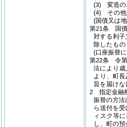
(3)
変造の
(4)
その他
(国債又は
第21条
国
対する利子
除したもの
(口座振替に
第22条
令
法により歳
より、町長
旨を届けな
2
指定金融
振替の方法
ら送付を受
ィスク等に
し、町の預