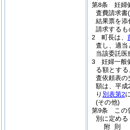
第8条
妊婦
査費請求書
(
結果票を添
請求するも
2
町長は、
査し、適当
当該委託医
3
妊婦一般
る額とする
査依頼表の
額は、平成2
り
別表第2
(その他)
第9条
この
別に定める
附
則