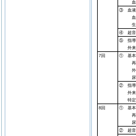
血
③ 血液
血
生
④ 超音
⑤ 指導
外来
7回
① 基本
再
外
尿
② 指導
外来
特定
8回
① 基本
再
尿
② 超音