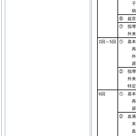
子
病
⑥ 超音
⑦ 指導
外来
2回～5回
① 基本
再
外
尿
② 指導
外来
特定
6回
① 基本
再
尿
② 血液
末
血