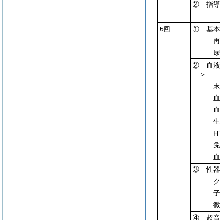
② 指導
6回
① 基本
再
尿
② 血液
＞
末
血
血
生
H
免
血
③ 性器
ク
子
微
④ 超音