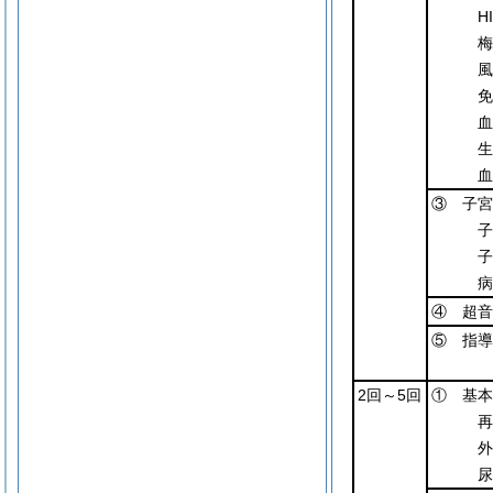
H
梅
風
免
血
生
血
③ 子宮
子
子
病
④ 超音
⑤ 指導
2回～5回
① 基本
再
外
尿