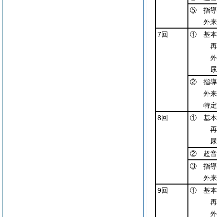
⑤ 指導
外来
7回
① 基本
再
外
尿
② 指導
外来
特定
8回
① 基本
再
尿
② 超音
③ 指導
外来
9回
① 基本
再
外