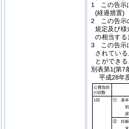
1
この告示
(経過措置)
2
この告示
規定及び様
の相当する
3
この告示
されている
とができる
別表第1
(第7
平成28
公費負担
の回数
1回
① 基本
初
尿
② 妊娠
末