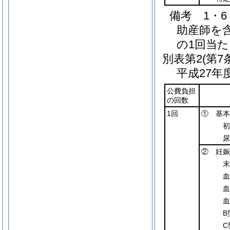
備考 1・6
助産師を
の1回当た
別表第2
(第7
平成27
公費負担
の回数
1回
① 基本
初
尿
② 妊娠
末
血
血
血
B
C