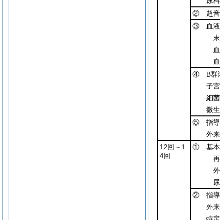
尿科
② 超音
③ 血液
末
血
血
④ B群
子宮
細菌
微生
⑤ 指導
外来
12回～1
① 基本
4回
再
外
尿
② 指導
外来
特定