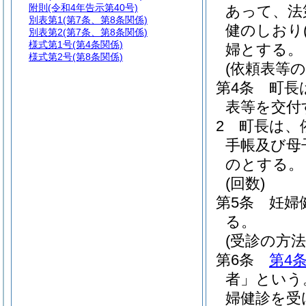
附則
(令和4年告示第40号)
あって、法
別表第1
(第7条、第8条関係)
健のしおり
別表第2
(第7条、第8条関係)
様式第1号
(第4条関係)
婦とする。
様式第2号
(第8条関係)
(依頼表等の
第4条
町長
表等を交付
2
町長は、
手帳及び母
のとする。
(回数)
第5条
妊婦
る。
(受診の方法
第6条
第4
者」という
婦健診を受