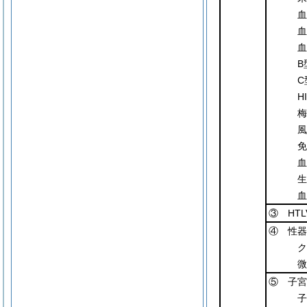
血
血
血
B
C
H
梅
風
免
血
生
血
③ HT
④ 性器
ク
微
⑤ 子宮
子