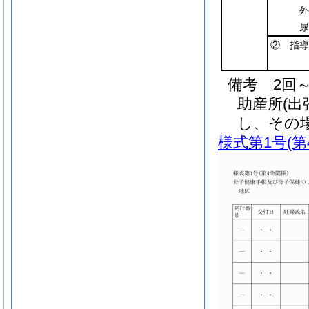
外
尿
② 指導
備考 2回～
助産所(
し、その場
様式第1号
(