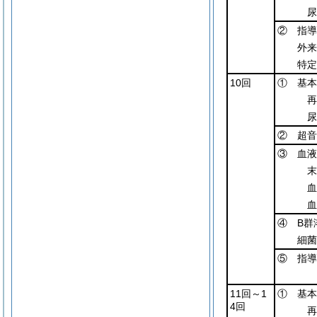
尿
② 指導
外来
特定
10回
① 基本
再
尿
② 超音
③ 血液
末
血
血
④ B群
細菌
⑤ 指導
11回～1
① 基本
4回
再