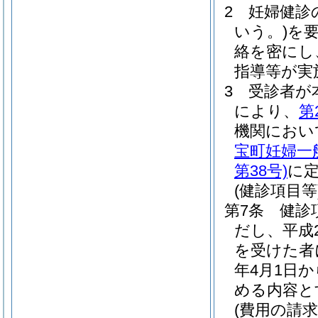
2
妊婦健診
いう。)
を
絡を密にし
指導等が実
3
受診者が
により、
第
機関におい
宝町妊婦一
第38号)
に
(健診項目等
第7条
健診
だし、平成
を受けた者
年4月1日か
める内容と
(費用の請求