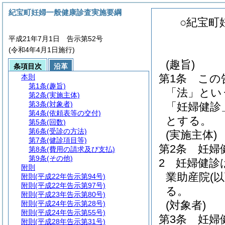
紀宝町妊婦一般健康診査実施要綱
○紀宝町
平成21年7月1日 告示第52号
(令和4年4月1日施行)
(趣旨)
条項目次
沿革
第1条
この
本則
第1条
(趣旨)
「法」とい
第2条
(実施主体)
第3条
(対象者)
「妊婦健診
第4条
(依頼表等の交付)
とする。
第5条
(回数)
第6条
(受診の方法)
(実施主体)
第7条
(健診項目等)
第2条
妊婦
第8条
(費用の請求及び支払)
第9条
(その他)
2
妊婦健診
附則
業助産院
(
附則
(平成22年告示第94号)
附則
(平成22年告示第97号)
る。
附則
(平成23年告示第80号)
(対象者)
附則
(平成24年告示第28号)
附則
(平成24年告示第55号)
第3条
妊婦
附則
(平成28年告示第31号)