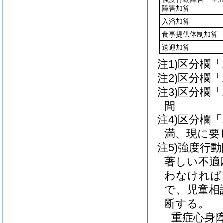
障害加算
入浴加算
食事提供体制加算
送迎加算
注1)区分欄
注2)区分欄
注3)区分欄
間
注4)区分欄
満、現に要
注5)強度行
著しい不適
わなければ
で、児童相
断する。
重症心身