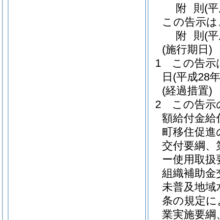
附
則
(
この告示は
附
則
(
(施行期日)
1
この告示
日
(平成28年
(経過措置)
2
この告示
額給付金給
町移住促進
交付要綱、
ー使用取扱
組織補助金
未普及地域
条の規定に
業実施要綱