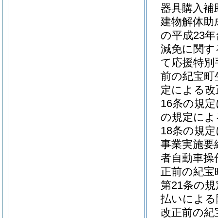
器具購入補
建物解体助
の平成23
減免に関す
て応援特別
前の紀宝町
定による改
16条の規
の規定によ
18条の規
事業実施要
者自動車操
正前の紀宝
第21条の
払いによる
改正前の紀