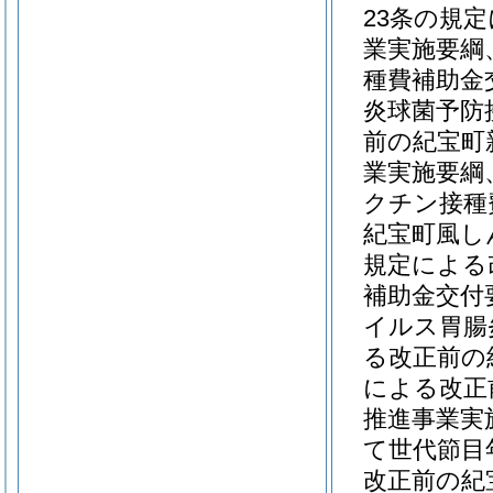
23条の規
業実施要綱
種費補助金
炎球菌予防
前の紀宝町
業実施要綱
クチン接種
紀宝町風し
規定による
補助金交付
イルス胃腸
る改正前の
による改正
推進事業実
て世代節目
改正前の紀