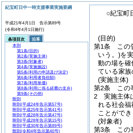
紀宝町日中一時支援事業実施要綱
○紀宝町
平成21年4月1日 告示第89号
(令和4年4月1日施行)
(目的)
条項目次
沿革
第1条
この
本則
第1条
(目的)
いう。)
を
第2条
(実施主体)
第3条
(対象者)
動の場を確
第4条
(実施施設)
ている家族
第5条
(利用の申請及び決定)
第6条
(利用者負担額)
(実施主体)
第7条
(利用単価)
第2条
この
第8条
(利用に係る経費の支弁)
第9条
(その他)
2
実施主体
附則
れる社会福
附則
(平成24年告示第57号)
附則
(平成25年告示第41号)
ことができ
附則
(平成28年告示第47号)
(対象者)
附則
(平成28年告示第15号)
附則
(平成30年告示第89号)
第3条
この
附則
(令和4年告示第40号)