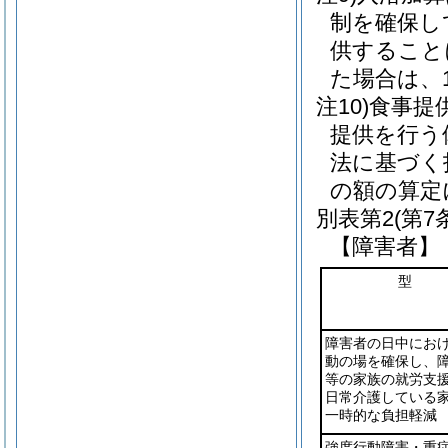
制を確保し
供すること
た場合は、
注10)食事
提供を行う
法に基づく
の額の算定
別表第2
(第
【障害者】
型
障害者の日中にお
動の場を確保し、
等の家族の就労支
日常介護している
一時的な負担軽減
強度行動障害・重