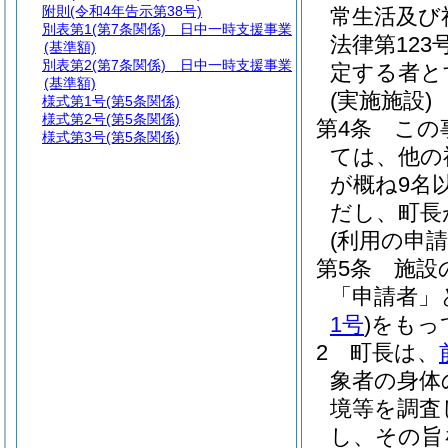
附則
(令和4年告示第38号)
常生活及び
別表第1
(第7条関係) 日中一時支援事業
法律第123
(基準額)
別表第2
(第7条関係) 日中一時支援事業
定する者と
(基準額)
(実施施設)
様式第1号
(第5条関係)
様式第2号
(第5条関係)
第4条
この
様式第3号
(第5条関係)
ては、他の
が概ね9名
だし、町長
(利用の申請
第5条
施設
「申請者」
1号
)
をもっ
2
町長は、
象者の身体
境等を調査
し、その旨