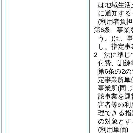
は地域生活
に通知する
(利用者負担
第6条
事業
う。)
は、
し、指定事
2
法に準じ
付費、訓練
第6条の2
定事業所単
事業所
(同
該事業を運
害者等の利
理できる指
の対象とす
(利用単価)