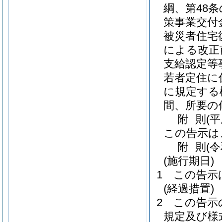
綱、第48
策事業交付
被災者住宅
による改正
支給認定等
若者定住に
に規定する
間、所要の
附
則
(
この告示は
附
則
(
(施行期日)
1
この告示
(経過措置)
2
この告示
規定及び様