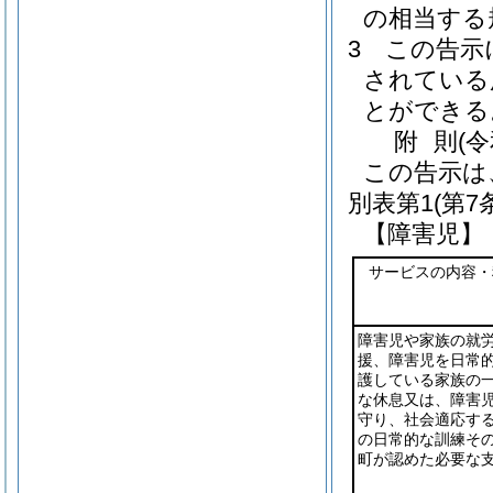
の相当する
3
この告示
されている
とができる
附
則
(
この告示は
別表第1
(第
【障害児】
サービスの内容・
障害児や家族の就
援、障害児を日常
護している家族の
な休息又は、障害
守り、社会適応す
の日常的な訓練そ
町が認めた必要な