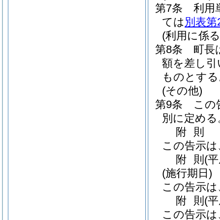
第7条
利用
ては
別表第
(利用に係
第8条
町長
額を差し引
ものとする
(その他)
第9条
この
別に定める
附
則
この告示は
附
則
(
(施行期日)
この告示は
附
則
(
この告示は