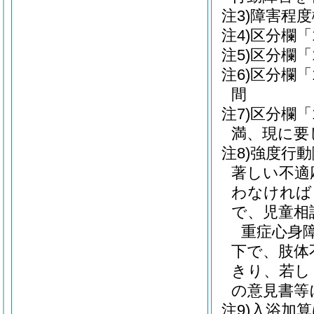
注3)障害程
注4)区分欄
注5)区分欄
注6)区分欄
間
注7)区分欄
満、現に要
注8)強度行
著しい不適
わなければ
で、児童相
重症心身
下で、肢体
きり、若し
の意見書等
注9)入浴加