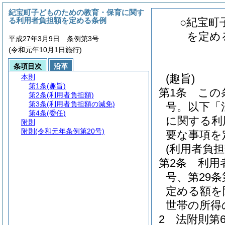
紀宝町子どものための教育・保育に関す
る利用者負担額を定める条例
○紀宝町
を定め
平成27年3月9日 条例第3号
(令和元年10月1日施行)
条項目次
沿革
(趣旨)
本則
第1条
(趣旨)
第1条
この
第2条
(利用者負担額)
第3条
(利用者負担額の減免)
号。以下「
第4条
(委任)
に関する利
附則
附則
(令和元年条例第20号)
要な事項を
(利用者負担
第2条
利用
号、第29
定める額を
世帯の所得
2
法附則第