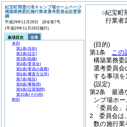
紀宝町飛雪の滝キャンプ場ホームページ
構築業務委託施行業者選考委員会設置要
○紀宝町
綱
行業者
平成29年11月28日 訓令第7号
(平成29年11月28日施行)
条項目次
沿革
(目的)
本則
第1条
(目的)
第1条
この
第2条
(設定)
第3条
(組織)
構築業務委
第4条
(委員会)
選考委員会
第5条
(委員の責務)
第6条
(審査方法等)
する事項を
第7条
(報告)
(設定)
第8条
(事務局)
第9条
(設置期間)
第2条
最適
第10条
(その他)
ンプ場ホー
附則
「委員会」
2
委員会は
数の施行業