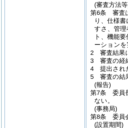
(審査方法等
第6条
審査
り、仕様書
すさ、管理
ト、機能要
ーションを
2
審査結果
3
審査の経
4
提出され
5
審査の結
(報告)
第7条
委員
ない。
(事務局)
第8条
委員
(設置期間)