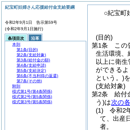
紀宝町妊婦さん応援給付金支給要綱
○紀宝町
令和2年9月1日 告示第59号
(令和2年9月1日施行)
(目的)
条項目次
沿革
第1条
この
本則
第1条
(目的)
生活環境、
第2条
(支給対象)
第3条
(給付金の額)
以上に衛生
第4条
(支給申請)
ができるよ
第5条
(支給決定)
第6条
(不当利得の返還)
という。)
第7条
(その他)
(支給対象)
附則
様式第1号
(第4条関係)
第2条
給付
様式第2号
(第5条関係)
う)
は
次の
様式第3号
(第5条関係)
(1)
令和2
て、出産
者。