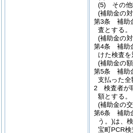
(5)
その他
(補助金の対
第3条
補助
査とする。
(補助金の対
第4条
補助
けた検査を
(補助金の額
第5条
補助
支払った全
2
検査者が
額とする。
(補助金の交
第6条
補助
う。)
は、検
宝町PCR