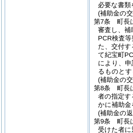
必要な書類
(補助金の交
第7条
町長
審査し、補
PCR検査
た、交付す
て紀宝町P
により、申
るものとす
(補助金の交
第8条
町長
者の指定す
かに補助金
(補助金の返
第9条
町長
受けた者に