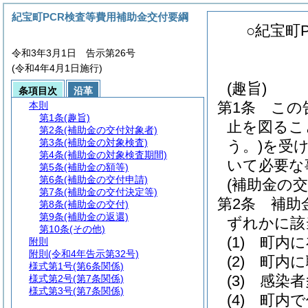
紀宝町PCR検査等費用補助金交付要綱
○紀宝町
令和3年3月1日 告示第26号
(令和4年4月1日施行)
(趣旨)
条項目次
沿革
第1条
この
本則
第1条
(趣旨)
止を図るこ
第2条
(補助金の交付対象者)
第3条
(補助金の対象検査)
う。)
を受
第4条
(補助金の対象検査期間)
いて必要な
第5条
(補助金の額等)
第6条
(補助金の交付申請)
(補助金の交
第7条
(補助金の交付決定等)
第2条
補助
第8条
(補助金の交付)
第9条
(補助金の返還)
ずれかに該
第10条
(その他)
(1)
町内に
附則
附則
(令和4年告示第32号)
(2)
町内に
様式第1号
(第6条関係)
(3)
感染者
様式第2号
(第7条関係)
様式第3号
(第7条関係)
(4)
町内で