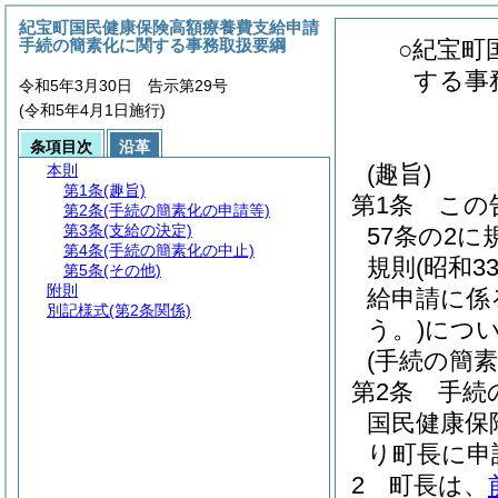
紀宝町国民健康保険高額療養費支給申請
手続の簡素化に関する事務取扱要綱
○紀宝町
する事
令和5年3月30日 告示第29号
(令和5年4月1日施行)
条項目次
沿革
(趣旨)
本則
第1条
(趣旨)
第1条
この
第2条
(手続の簡素化の申請等)
第3条
(支給の決定)
57条の2
第4条
(手続の簡素化の中止)
規則
(昭和3
第5条
(その他)
附則
給申請に係
別記様式
(第2条関係)
う。)
につ
(手続の簡素
第2条
手続
国民健康保
り町長に申
2
町長は、