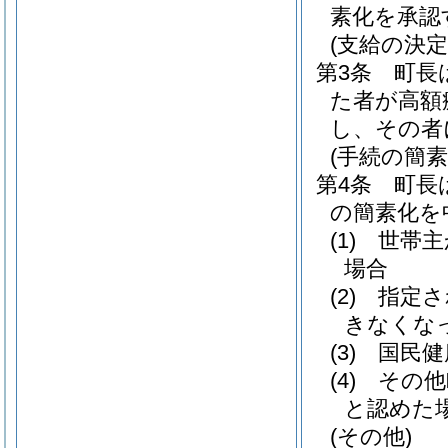
素化を承認
(支給の決定
第3条
町長
た者が高額
し、その者
(手続の簡素
第4条
町長
の簡素化を
(1)
世帯主
場合
(2)
指定さ
きなくな
(3)
国民健
(4)
その他
と認めた
(その他)