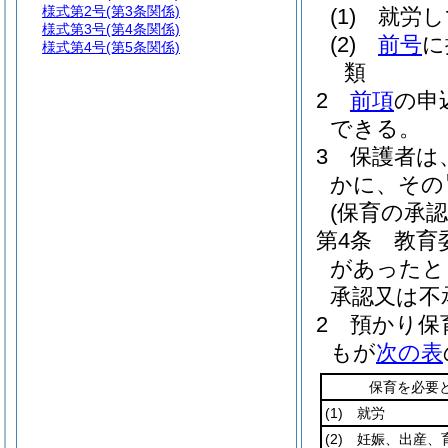
様式第2号
(第3条関係)
(1)
就労し
様式第3号
(第4条関係)
(2)
前号
に
様式第4号
(第5条関係)
類
2
前項
の申
できる。
3
保護者は
かに、その
(保育の承認
第4条
教育
があったと
承認又は不
2
預かり保
もが
次の表
保育を必要
(1)
就労
(2)
妊娠、出産、