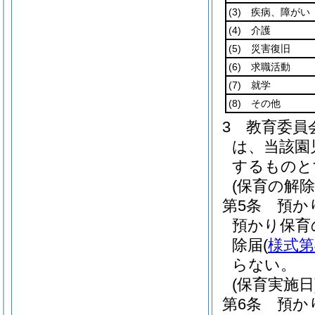
(3)
疾病、障がい
(4)
介護
(5)
災害復旧
(6)
求職活動
(7)
就学
(8)
その他
3
教育委員
は、当該園
するものと
(保育の解除
第5条
預か
預かり保育
除届
(
様式第
らない。
(保育実施日
第6条
預か