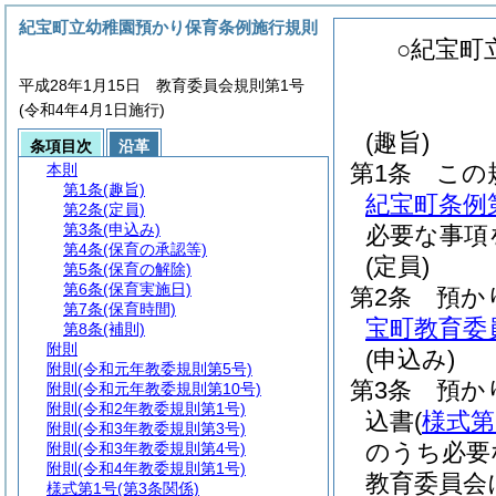
紀宝町立幼稚園預かり保育条例施行規則
○紀宝町
平成28年1月15日 教育委員会規則第1号
(令和4年4月1日施行)
(趣旨)
条項目次
沿革
第1条
この
本則
第1条
(趣旨)
紀宝町条例第
第2条
(定員)
第3条
(申込み)
必要な事項
第4条
(保育の承認等)
(定員)
第5条
(保育の解除)
第6条
(保育実施日)
第2条
預か
第7条
(保育時間)
宝町教育委員
第8条
(補則)
附則
(申込み)
附則
(令和元年教委規則第5号)
第3条
預か
附則
(令和元年教委規則第10号)
附則
(令和2年教委規則第1号)
込書
(
様式第
附則
(令和3年教委規則第3号)
のうち必要
附則
(令和3年教委規則第4号)
附則
(令和4年教委規則第1号)
教育委員会
様式第1号
(第3条関係)