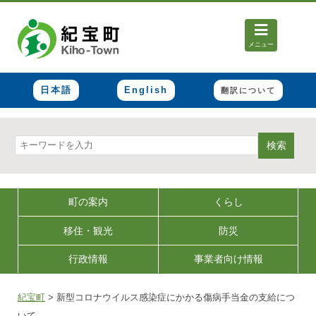
メニュー
日本語
English
翻訳について
検索
町の案内
くらし
移住・観光
防災
行政情報
事業者向け情報
紀宝町
>
新型コロナウイルス感染症にかかる傷病手当金の支給につ
いて