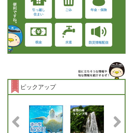
引っ越し
ごみ
年金・保険
住まい
税金
水道
防災情報配信
ピックアップ