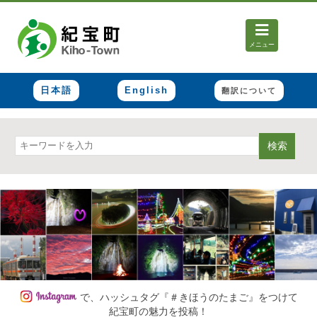
メニュー
日本語
English
翻訳について
検索
で、ハッシュタグ『＃きほうのたまご』をつけて
紀宝町の魅力を投稿！