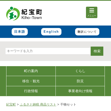
メニュー
日本語
English
翻訳について
検索
町の案内
くらし
移住・観光
防災
行政情報
事業者向け情報
紀宝町
>
ふるさと納税 商品リスト
>
干物セット