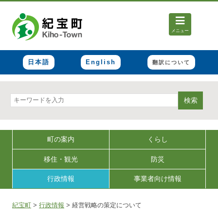
メニュー
日本語
English
翻訳について
検索
町の案内
くらし
移住・観光
防災
行政情報
事業者向け情報
紀宝町
>
行政情報
>
経営戦略の策定について