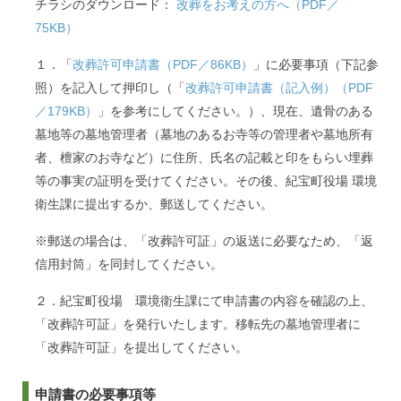
チラシのダウンロード：
改葬をお考えの方へ（PDF／
75KB）
１．「
改葬許可申請書（PDF／86KB）
」に必要事項（下記参
照）を記入して押印し（「
改葬許可申請書（記入例）（PDF
／179KB）
」を参考にしてください。）、現在、遺骨のある
墓地等の墓地管理者（墓地のあるお寺等の管理者や墓地所有
者、檀家のお寺など）に住所、氏名の記載と印をもらい埋葬
等の事実の証明を受けてください。その後、紀宝町役場 環境
衛生課に提出するか、郵送してください。
※郵送の場合は、「改葬許可証」の返送に必要なため、「返
信用封筒」を同封してください。
２．紀宝町役場 環境衛生課にて申請書の内容を確認の上、
「改葬許可証」を発行いたします。移転先の墓地管理者に
「改葬許可証」を提出してください。
申請書の必要事項等