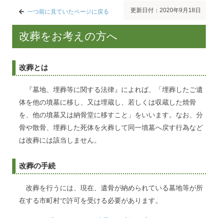
更新日付：2020年9月18日
一つ前に見ていたページに戻る
改葬をお考えの方へ
改葬とは
『墓地、埋葬等に関する法律』によれば、「埋葬したご遺
体を他の墳墓に移し、又は埋蔵し、若しくは収蔵した焼骨
を、他の墳墓又は納骨堂に移すこと」をいいます。なお、分
骨や散骨、埋葬した死体を火葬して同一墳墓へ戻す行為など
は改葬には該当しません。
改葬の手続
改葬を行うには、現在、遺骨が納められている墓地等が所
在する市町村で許可を受ける必要があります。