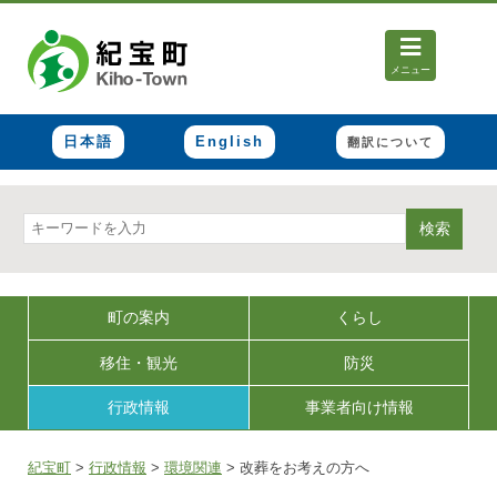
メニュー
日本語
English
翻訳について
検索
町の案内
くらし
移住・観光
防災
行政情報
事業者向け情報
紀宝町
>
行政情報
>
環境関連
>
改葬をお考えの方へ