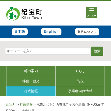
メニュー
日本語
English
翻訳について
検索
町の案内
くらし
移住・観光
防災
行政情報
事業者向け情報
紀宝町
>
行政情報
>
水道水における有機フッ素化合物（PFOS及び
PFOA）の検査結果