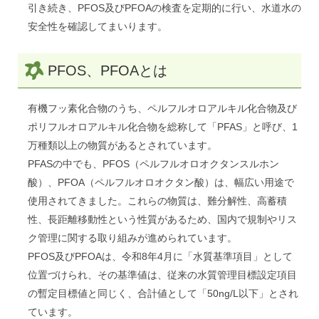
引き続き、PFOS及びPFOAの検査を定期的に行い、水道水の
安全性を確認してまいります。
PFOS、PFOAとは
有機フッ素化合物のうち、ペルフルオロアルキル化合物及び
ポリフルオロアルキル化合物を総称して「PFAS」と呼び、1
万種類以上の物質があるとされています。
PFASの中でも、PFOS（ペルフルオロオクタンスルホン
酸）、PFOA（ペルフルオロオクタン酸）は、幅広い用途で
使用されてきました。これらの物質は、難分解性、高蓄積
性、長距離移動性という性質があるため、国内で規制やリス
ク管理に関する取り組みが進められています。
PFOS及びPFOAは、令和8年4月に「水質基準項目」として
位置づけられ、その基準値は、従来の水質管理目標設定項目
の暫定目標値と同じく、合計値として「50ng/L以下」とされ
ています。