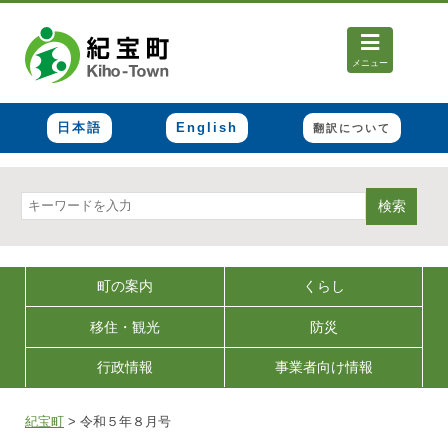
メニュー
日本語
English
翻訳について
検索
町の案内
くらし
移住・観光
防災
行政情報
事業者向け情報
紀宝町
>
令和５年８月号