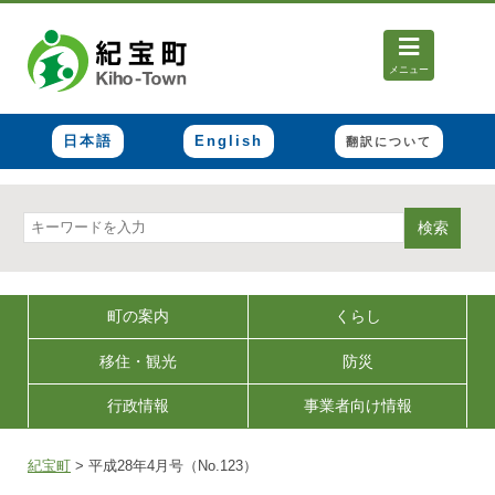
メニュー
日本語
English
翻訳について
検索
町の案内
くらし
移住・観光
防災
行政情報
事業者向け情報
紀宝町
>
平成28年4月号（No.123）