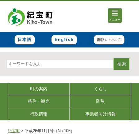
メニュー
日本語
English
翻訳について
検索
町の案内
くらし
移住・観光
防災
行政情報
事業者向け情報
紀宝町
>
平成26年11月号（No.106）