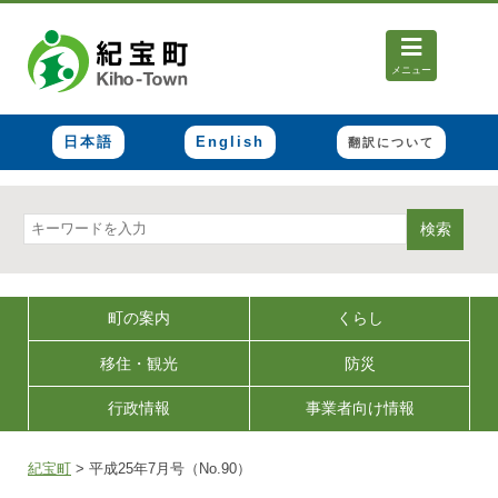
メニュー
日本語
English
翻訳について
検索
町の案内
くらし
移住・観光
防災
行政情報
事業者向け情報
紀宝町
>
平成25年7月号（No.90）