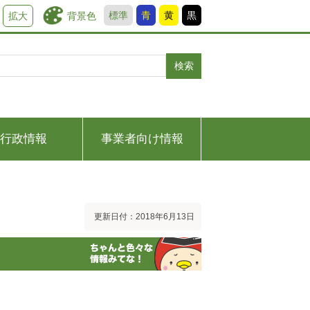
標準
青
黄
黒
背景色
拡大
検索
行政情報
事業者向け情報
更新日付：2018年6月13日