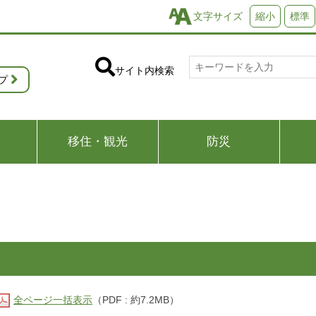
文字サイズ
縮小
標準
サイト内検索
プ
移住・観光
防災
全ページ一括表示
（PDF : 約7.2MB）