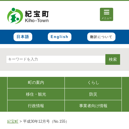
メニュー
日本語
English
翻訳について
検索
町の案内
くらし
移住・観光
防災
行政情報
事業者向け情報
紀宝町
>
平成30年12月号（No.155）