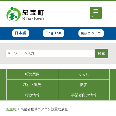
メニュー
日本語
English
翻訳について
検索
町の案内
くらし
移住・観光
防災
行政情報
事業者向け情報
紀宝町
>
高齢者世帯エアコン設置助成金