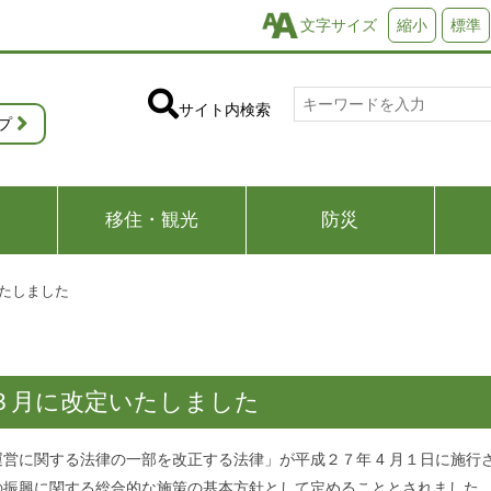
文字サイズ
縮小
標準
サイト内検索
プ
移住・観光
防災
たしました
３月に改定いたしました
に関する法律の一部を改正する法律」が平成２７年 4 月１日に施行
の振興に関する総合的な施策の基本方針として定めることとされました