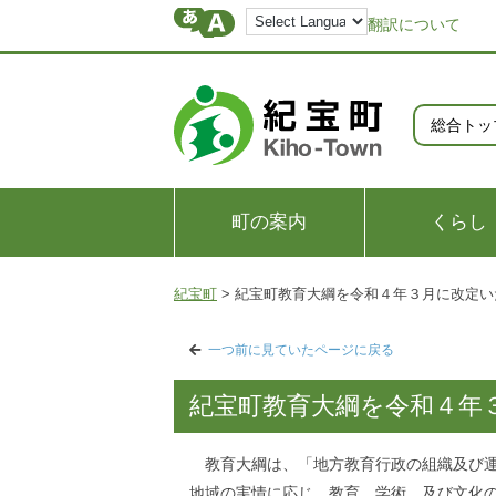
翻訳について
総合トッ
町の案内
くらし
紀宝町
>
紀宝町教育大綱を令和４年３月に改定い
一つ前に見ていたページに戻る
紀宝町教育大綱を令和４年
教育大綱は、「地方教育行政の組織及び運営
地域の実情に応じ、教育、学術、及び文化