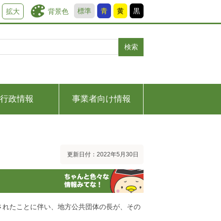
標準
青
黄
黒
背景色
拡大
検索
行政情報
事業者向け情報
更新日付：2022年5月30日
されたことに伴い、地方公共団体の長が、その
。