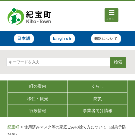
メニュー
日本語
English
翻訳について
検索
町の案内
くらし
移住・観光
防災
行政情報
事業者向け情報
紀宝町
>
使用済みマスク等の家庭ごみの捨て方について（感染予防
対策）