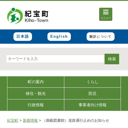
メニュー
日本語
English
翻訳について
検索
町の案内
くらし
移住・観光
防災
行政情報
事業者向け情報
紀宝町
>
新着情報
>
（鵜殿図書館）道路通行止めのお知らせ