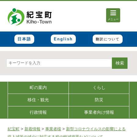
メニュー
日本語
English
翻訳について
検索
町の案内
くらし
移住・観光
防災
行政情報
事業者向け情報
紀宝町
>
新着情報
>
事業者様
>
新型コロナウイルスの影響による
収入減等の減少に対応する税の軽減措置などについて