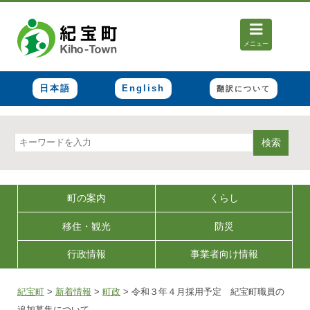
メニュー
日本語
English
翻訳について
検索
町の案内
くらし
移住・観光
防災
行政情報
事業者向け情報
紀宝町
>
新着情報
>
町政
>
令和３年４月採用予定 紀宝町職員の
追加募集について