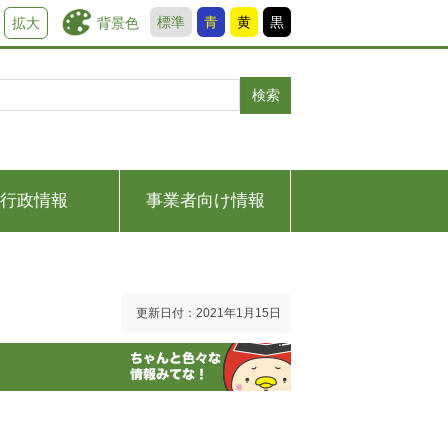
標準
青
黄
黒
背景色
拡大
検索
行政情報
事業者向け情報
更新日付：2021年1月15日