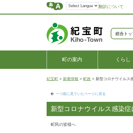
翻訳について
総合トッ
町の案内
くらし
紀宝町
>
新着情報
>
町政
>
新型コロナウイルス
一つ前に見ていたページに戻る
新型コロナウイルス感染症
町民の皆様へ