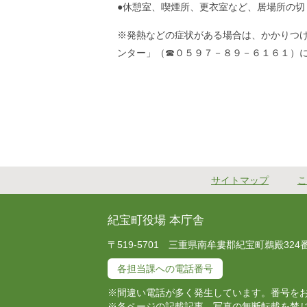
●休憩室、喫煙所、更衣室など、居場所の切
※発熱などの症状がある場合は、かかりつ
ンター」（☎０５９７－８９－６１６１）
令和３年１
サイトマップ
こ
紀宝町役場 本庁舎
〒519-5701 三重県南牟婁郡紀宝町鵜殿324番地 T
各担当課への電話番号
※間違い電話が多く発生しています。番号を
※各ページの記載記事、写真の無断転載を禁