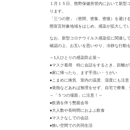
１月１５日、熊野保健所管内において新型
ります。
「三つの密」（密閉、密集、密接）を避け
態宣言対象地域をはじめ、感染が拡大して
なお、新型コロナウイルス感染症に関連し
確認の上、お互いを思いやり、冷静な行動
～1人ひとりの感染防止策～
●マスク着用 特に会話をするとき、距離が
●家に帰ったら、まず手洗い・うがい
●こまめに換気 室内の温度、湿度にも注意
●発熱などあれば無理をせず、自宅で療養、
～「５つの場面」に注意！～
●飲酒を伴う懇親会等
●大人数や長時間におよぶ飲食
●マスクなしでの会話
●狭い空間での共同生活