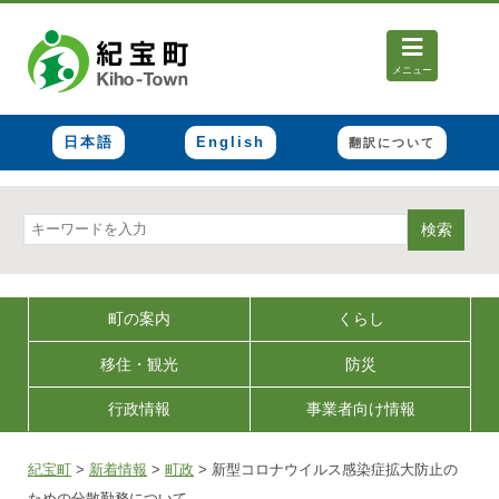
メニュー
日本語
English
翻訳について
検索
町の案内
くらし
移住・観光
防災
行政情報
事業者向け情報
紀宝町
>
新着情報
>
町政
>
新型コロナウイルス感染症拡大防止の
ための分散勤務について