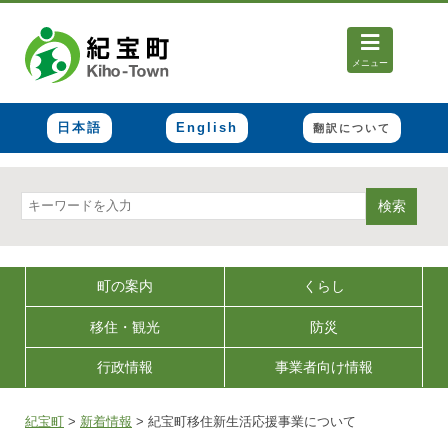
メニュー
日本語
English
翻訳について
検索
町の案内
くらし
移住・観光
防災
行政情報
事業者向け情報
紀宝町
>
新着情報
>
紀宝町移住新生活応援事業について