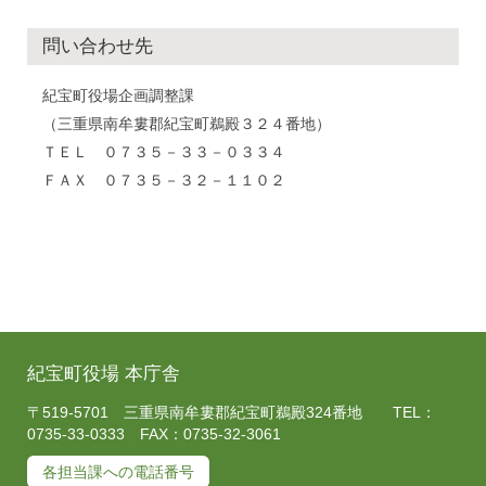
問い合わせ先
紀宝町役場企画調整課
（三重県南牟婁郡紀宝町鵜殿３２４番地）
ＴＥＬ ０７３５－３３－０３３４
ＦＡＸ ０７３５－３２－１１０２
紀宝町役場 本庁舎
〒519-5701 三重県南牟婁郡紀宝町鵜殿324番地 TEL：
0735-33-0333 FAX：0735-32-3061
各担当課への電話番号