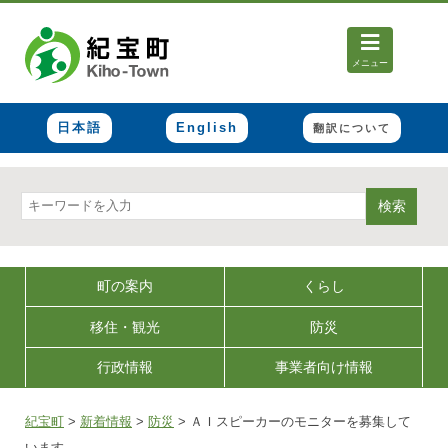
メニュー
日本語
English
翻訳について
検索
町の案内
くらし
移住・観光
防災
行政情報
事業者向け情報
紀宝町
>
新着情報
>
防災
>
ＡＩスピーカーのモニターを募集して
います