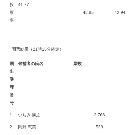
投
41.77
票
43.95
42.94
率
開票結果（21時15分確定）
届
候補者の氏名
票数
出
受
理
番
号
1
いちみ 勝之
2,768
2
岡野 恵美
539