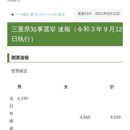
更新日付：2021年9月12日
一つ前に見ていたページに戻る
三重県知事選挙 速報（令和３年９月12
日執行）
開票速報
投票確定
男
女
計
当
4,190
日
有
4,849
9,039
権
者