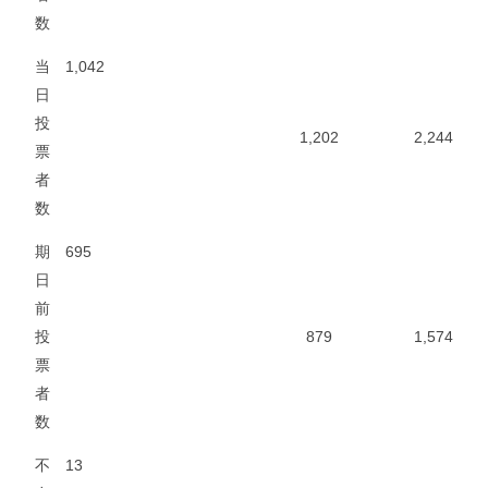
数
当
1,042
日
投
1,202
2,244
票
者
数
期
695
日
前
投
879
1,574
票
者
数
不
13