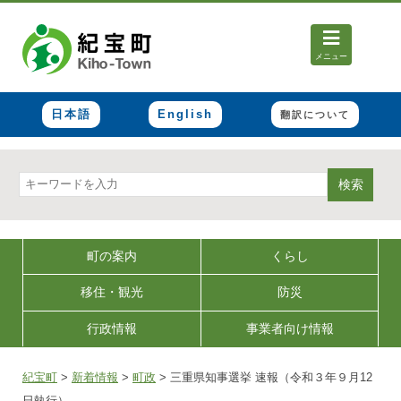
メニュー
日本語
English
翻訳について
検索
町の案内
くらし
移住・観光
防災
行政情報
事業者向け情報
紀宝町
>
新着情報
>
町政
>
三重県知事選挙 速報（令和３年９月12
日執行）