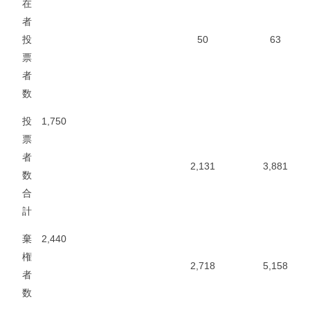
在
者
投
50
63
票
者
数
投
1,750
票
者
2,131
3,881
数
合
計
棄
2,440
権
2,718
5,158
者
数