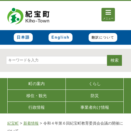
メニュー
日本語
English
翻訳について
検索
町の案内
くらし
移住・観光
防災
行政情報
事業者向け情報
紀宝町
>
新着情報
>
令和４年第６回紀宝町教育委員会会議の開催に
ついて