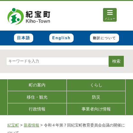
メニュー
日本語
English
翻訳について
検索
町の案内
くらし
移住・観光
防災
行政情報
事業者向け情報
紀宝町
>
新着情報
>
令和４年第７回紀宝町教育委員会会議の開催に
ついて