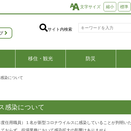
文字サイズ
縮小
標準
サイト内検索
プ
移住・観光
防災
ス感染について
ス感染について
年度任用職員）１名が新型コロナウイルスに感染していることが判明い
しておらず、役場業務において感染拡大の影響はありません。