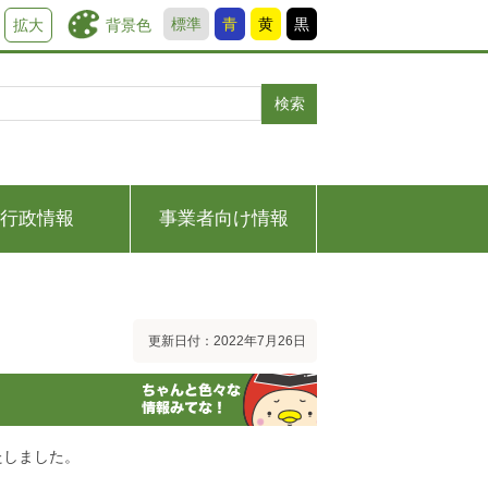
標準
青
黄
黒
背景色
拡大
検索
行政情報
事業者向け情報
更新日付：2022年7月26日
たしました。