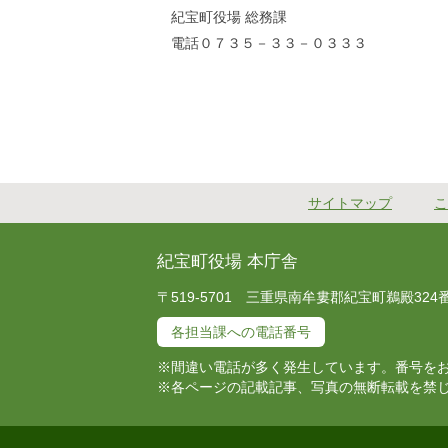
紀宝町役場 総務課
電話０７３５－３３－０３３３
サイトマップ
こ
紀宝町役場 本庁舎
〒519-5701 三重県南牟婁郡紀宝町鵜殿324番地 T
各担当課への電話番号
※間違い電話が多く発生しています。番号を
※各ページの記載記事、写真の無断転載を禁