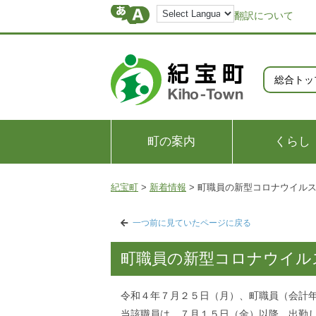
翻訳について
総合トッ
町の案内
くらし
紀宝町
>
新着情報
>
町職員の新型コロナウイル
一つ前に見ていたページに戻る
町職員の新型コロナウイル
令和４年７月２５日（月）、町職員（会計
当該職員は、７月１５日（金）以降、出勤