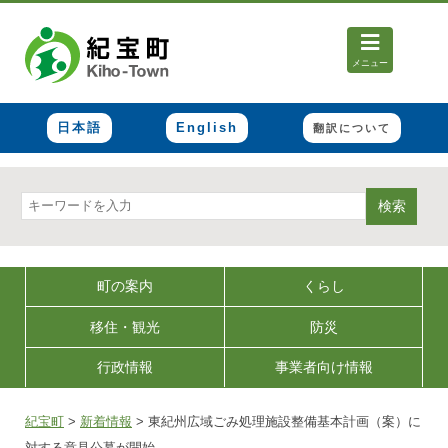
メニュー
日本語
English
翻訳について
検索
町の案内
くらし
移住・観光
防災
行政情報
事業者向け情報
紀宝町
>
新着情報
>
東紀州広域ごみ処理施設整備基本計画（案）に
対する意見公募が開始