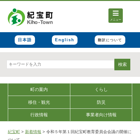
メニュー
日本語
English
翻訳について
検索
町の案内
くらし
移住・観光
防災
行政情報
事業者向け情報
紀宝町
>
新着情報
>
令和５年第１回紀宝町教育委員会会議の開催に
ついて