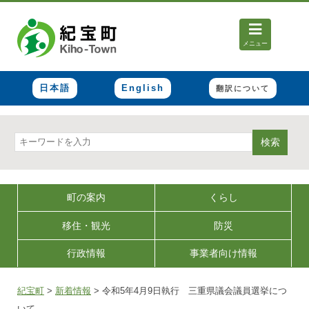
メニュー
日本語
English
翻訳について
検索
町の案内
くらし
移住・観光
防災
行政情報
事業者向け情報
紀宝町
>
新着情報
>
令和5年4月9日執行 三重県議会議員選挙につ
いて