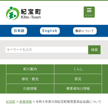
メニュー
日本語
English
翻訳について
検索
町の案内
くらし
移住・観光
防災
行政情報
事業者向け情報
紀宝町
>
新着情報
>
令和５年第６回紀宝町教育委員会会議について