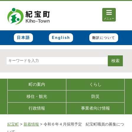
メニュー
日本語
English
翻訳について
検索
町の案内
くらし
移住・観光
防災
行政情報
事業者向け情報
紀宝町
>
新着情報
>
令和６年４月採用予定 紀宝町職員の募集につ
いて