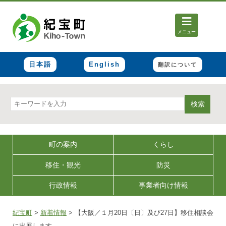
メニュー
日本語
English
翻訳について
検索
町の案内
くらし
移住・観光
防災
行政情報
事業者向け情報
紀宝町
>
新着情報
>
【大阪／１月20日〔日〕及び27日】移住相談会
に出展します