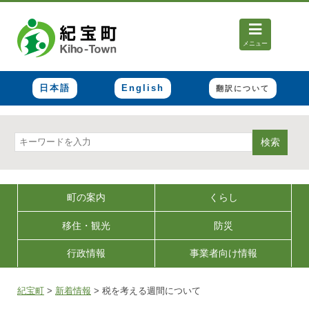
メニュー
日本語
English
翻訳について
検索
町の案内
くらし
移住・観光
防災
行政情報
事業者向け情報
紀宝町
>
新着情報
>
税を考える週間について