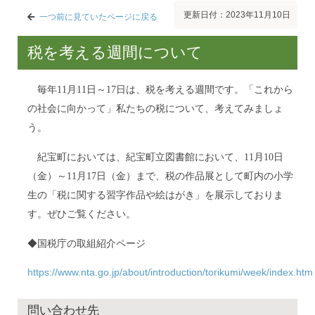
更新日付：2023年11月10日
一つ前に見ていたページに戻る
税を考える週間について
毎年
11
月
11
日～
17
日は、税を考える週間です。「これから
の社会に向かって」私たちの税について、考えてみましょ
う。
紀宝町においては、紀宝町立図書館において、
11
月10日
（金）～
11
月
17
日（金）まで、税の作品展として町内の小学
生の「税に関する習字作品や絵はがき」を展示しておりま
す。ぜひご覧ください。
◆国税庁の取組紹介ページ
https://www.nta.go.jp/about/introduction/torikumi/week/index.htm
問い合わせ先